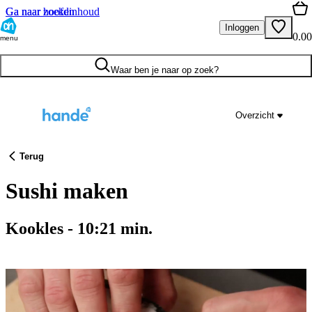
Ga naar hoofdinhoud
Ga naar zoeken
Inloggen
0.00
menu
Waar ben je naar op zoek?
Overzicht
Terug
Sushi maken
Kookles
-
10:21
min.