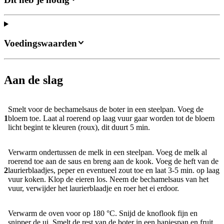
Voedingswaarden
Aan de slag
Smelt voor de bechamelsaus de boter in een steelpan. Voeg de
1
bloem toe. Laat al roerend op laag vuur gaar worden tot de bloem
licht begint te kleuren (roux), dit duurt 5 min.
Verwarm ondertussen de melk in een steelpan. Voeg de melk al
roerend toe aan de saus en breng aan de kook. Voeg de heft van de
2
laurierblaadjes, peper en eventueel zout toe en laat 3-5 min. op laag
vuur koken. Klop de eieren los. Neem de bechamelsaus van het
vuur, verwijder het laurierblaadje en roer het ei erdoor.
Verwarm de oven voor op 180 °C. Snijd de knoflook fijn en
snipper de ui. Smelt de rest van de boter in een hapjespan en fruit