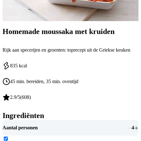
Homemade moussaka met kruiden
Rijk aan specerijen en groenten: toprecept uit de Griekse keuken
835
kcal
45 min. bereiden
, 35 min. oventijd
2.9
/5
(
608
)
Ingrediënten
Aantal personen
4