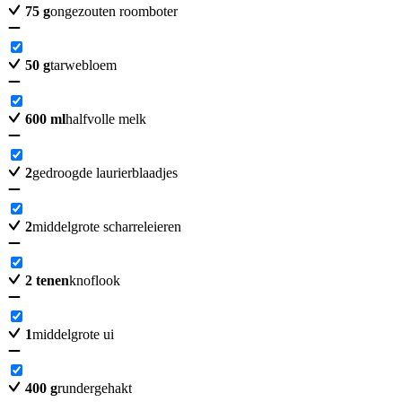
75
g
ongezouten roomboter
50
g
tarwebloem
600
ml
halfvolle melk
2
gedroogde laurierblaadjes
2
middelgrote scharreleieren
2
tenen
knoflook
1
middelgrote ui
400
g
rundergehakt