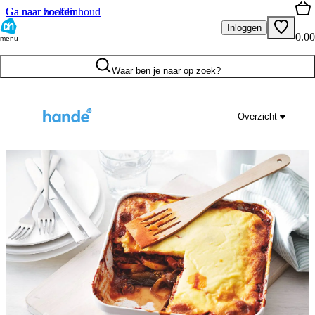
Ga naar hoofdinhoud
Ga naar zoeken
Inloggen
0.00
menu
Waar ben je naar op zoek?
Overzicht