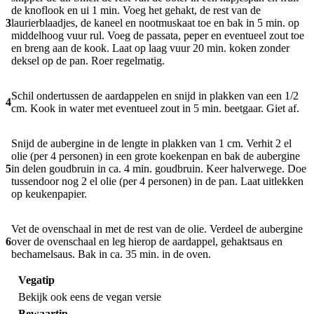
de knoflook en ui 1 min. Voeg het gehakt, de rest van de
3
laurierblaadjes, de kaneel en nootmuskaat toe en bak in 5 min. op
middelhoog vuur rul. Voeg de passata, peper en eventueel zout toe
en breng aan de kook. Laat op laag vuur 20 min. koken zonder
deksel op de pan. Roer regelmatig.
Schil ondertussen de aardappelen en snijd in plakken van een 1/2
4
cm. Kook in water met eventueel zout in 5 min. beetgaar. Giet af.
Snijd de aubergine in de lengte in plakken van 1 cm. Verhit 2 el
olie (per 4 personen) in een grote koekenpan en bak de aubergine
5
in delen goudbruin in ca. 4 min. goudbruin. Keer halverwege. Doe
tussendoor nog 2 el olie (per 4 personen) in de pan. Laat uitlekken
op keukenpapier.
Vet de ovenschaal in met de rest van de olie. Verdeel de aubergine
6
over de ovenschaal en leg hierop de aardappel, gehaktsaus en
bechamelsaus. Bak in ca. 35 min. in de oven.
Vegatip
Bekijk ook eens
de vegan versie
Bewaartip