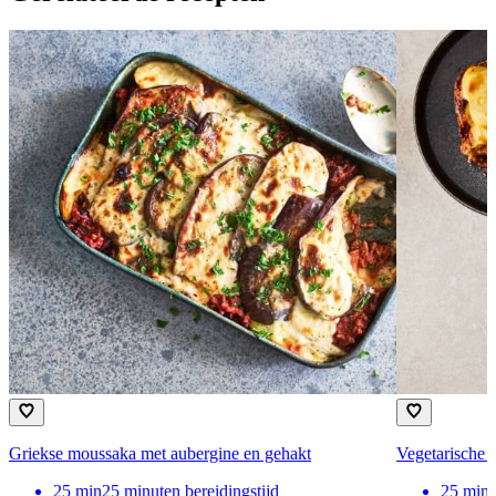
Griekse moussaka met aubergine en gehakt
Vegetarische
25
min
25 minuten bereidingstijd
25
min