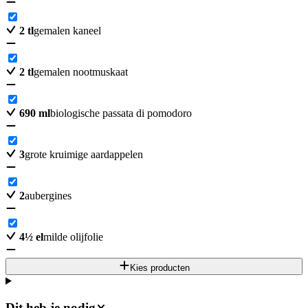
2
tl
gemalen kaneel
2
tl
gemalen nootmuskaat
690
ml
biologische passata di pomodoro
3
grote kruimige aardappelen
2
aubergines
4
½
el
milde olijfolie
Kies producten
Dit heb je nodig