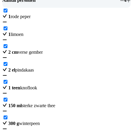
Aantal personen
4
1
rode peper
1
limoen
2
cm
verse gember
2
el
pindakaas
1
teen
knoflook
150
ml
sterke zwarte thee
300
g
winterpeen