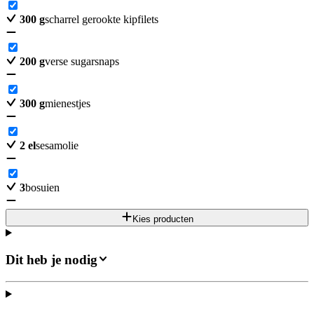
300
g
scharrel gerookte kipfilets
200
g
verse sugarsnaps
300
g
mienestjes
2
el
sesamolie
3
bosuien
Kies producten
Dit heb je nodig