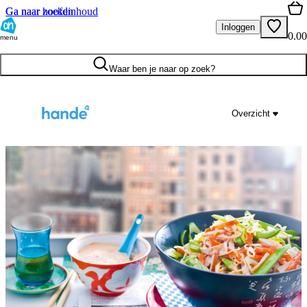
Ga naar hoofdinhoud
Ga naar zoeken
Inloggen
0.00
menu
Waar ben je naar op zoek?
Overzicht