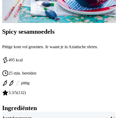
Spicy sesamnoedels
Pittige kom vol groenten. Je waant je in Aziatische sferen.
495
kcal
25 min. bereiden
pittig
3.3
/5
(
132
)
Ingrediënten