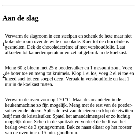
Aan de slag
Verwarm de slagroom in een steelpan en schenk de hete maar niet
kokende room over de witte chocolade. Roer tot de chocolade is
1
gesmolten. Dek de chocoladecrème af met vershoudfolie. Laat
afkoelen tot kamertemperatuur en zet tot gebruik in de koelkast.
Meng 60 g bloem met 25 g poedersuiker en 1 mespunt zout. Voeg
de boter toe en meng tot kruimels. Klop 1 ei los, voeg 2 el ei toe en
2
kneed snel tot een soepel deeg. Verpak in vershoudfolie en laat 1
uur in de koelkast rusten.
Verwarm de oven voor op 170 °C. Maal de amandelen in de
keukenmachine zo fijn mogelijk. Meng met de rest van de poeder­
suiker en de bloem. Splits de rest van de eieren en klop de eiwitten
3
stijf met de kristalsuiker. Spatel het amandelmengsel er zo luchtig
mogelijk door. Schep in de spuitzak en verdeel de helft van het
beslag over de 3 springvormen. Bak ze naast elkaar op het rooster
van de oven in ca. 15 min. goudbruin.