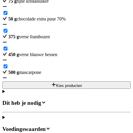
75
g
fijne kristalsuiker
50
g
chocolade extra puur 70%
375
g
verse frambozen
450
g
verse blauwe bessen
500
g
mascarpone
Kies producten
Dit heb je nodig
Voedingswaarden