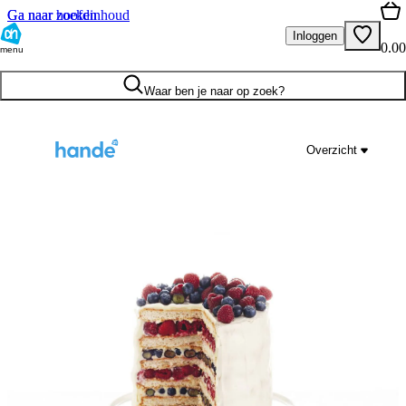
Ga naar hoofdinhoud
Ga naar zoeken
Inloggen
0.00
menu
Waar ben je naar op zoek?
Overzicht