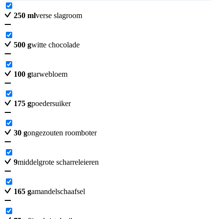
250
ml
verse slagroom
500
g
witte chocolade
100
g
tarwebloem
175
g
poedersuiker
30
g
ongezouten roomboter
9
middelgrote scharreleieren
165
g
amandelschaafsel