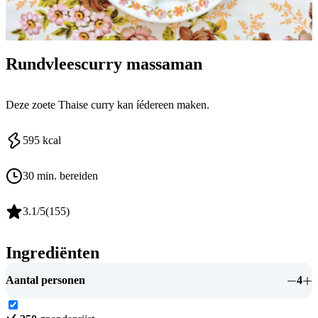
Rundvleescurry massaman
Deze zoete Thaise curry kan íédereen maken.
595
kcal
30 min. bereiden
3.1
/5
(
155
)
Ingrediënten
Aantal personen
4