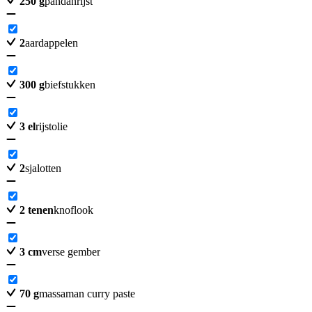
250
g
pandanrijst
2
aardappelen
300
g
biefstukken
3
el
rijstolie
2
sjalotten
2
tenen
knoflook
3
cm
verse gember
70
g
massaman curry paste