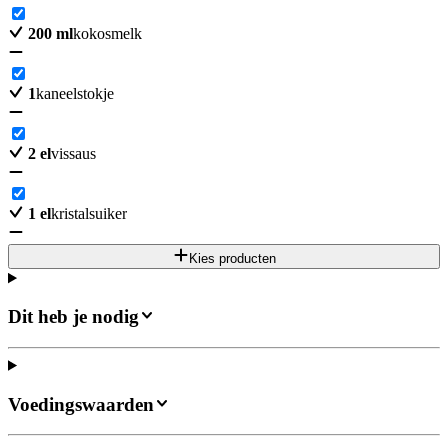
200
ml
kokosmelk
1
kaneelstokje
2
el
vissaus
1
el
kristalsuiker
Kies producten
Dit heb je nodig
Voedingswaarden