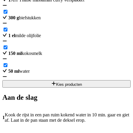
300
g
biefstukken
1
el
milde olijfolie
150
ml
kokosmelk
50
ml
water
Kies producten
Aan de slag
Kook de rijst in een pan ruim kokend water in 10 min. gaar en giet
1
af. Laat in de pan staan met de deksel erop.