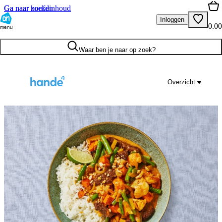
Ga naar hoofdinhoud
Ga naar zoeken
Inloggen
0.00
menu
Waar ben je naar op zoek?
Overzicht