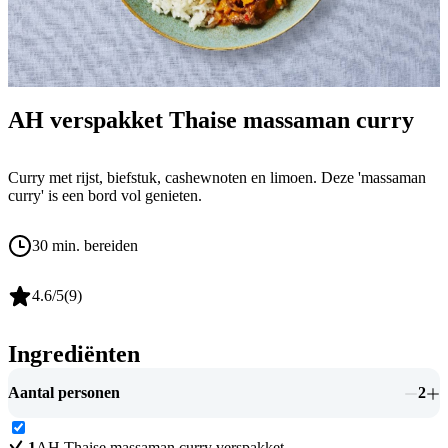
AH verspakket Thaise massaman curry
Curry met rijst, biefstuk, cashewnoten en limoen. Deze 'massaman
curry' is een bord vol genieten.
30 min. bereiden
4.6
/5
(
9
)
Ingrediënten
Aantal personen
2
1
AH Thaise massaman curry verspakket