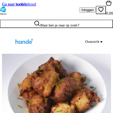
Ga naar hoofdinhoud
Ga naar zoeken
Inloggen
0.00
menu
Waar ben je naar op zoek?
Overzicht