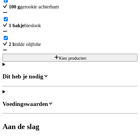
100
g
gerookte achterham
1
bakje
bieslook
2
l
milde olijfolie
Kies producten
Dit heb je nodig
Voedingswaarden
Aan de slag