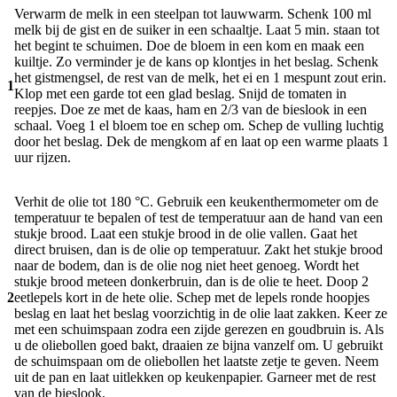
Verwarm de melk in een steelpan tot lauwwarm. Schenk 100 ml
melk bij de gist en de suiker in een schaaltje. Laat 5 min. staan tot
het begint te schuimen. Doe de bloem in een kom en maak een
kuiltje. Zo verminder je de kans op klontjes in het beslag. Schenk
het gistmengsel, de rest van de melk, het ei en 1 mespunt zout erin.
1
Klop met een garde tot een glad beslag. Snijd de tomaten in
reepjes. Doe ze met de kaas, ham en 2/3 van de bieslook in een
schaal. Voeg 1 el bloem toe en schep om. Schep de vulling luchtig
door het beslag. Dek de mengkom af en laat op een warme plaats 1
uur rijzen.
Verhit de olie tot 180 °C. Gebruik een keukenthermometer om de
temperatuur te bepalen of test de temperatuur aan de hand van een
stukje brood. Laat een stukje brood in de olie vallen. Gaat het
direct bruisen, dan is de olie op temperatuur. Zakt het stukje brood
naar de bodem, dan is de olie nog niet heet genoeg. Wordt het
stukje brood meteen donkerbruin, dan is de olie te heet. Doop 2
2
eetlepels kort in de hete olie. Schep met de lepels ronde hoopjes
beslag en laat het beslag voorzichtig in de olie laat zakken. Keer ze
met een schuimspaan zodra een zijde gerezen en goudbruin is. Als
u de oliebollen goed bakt, draaien ze bijna vanzelf om. U gebruikt
de schuimspaan om de oliebollen het laatste zetje te geven. Neem
uit de pan en laat uitlekken op keukenpapier. Garneer met de rest
van de bieslook.