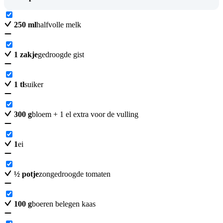
250
ml
halfvolle melk
1
zakje
gedroogde gist
1
tl
suiker
300
g
bloem + 1 el extra voor de vulling
1
ei
½
potje
zongedroogde tomaten
100
g
boeren belegen kaas