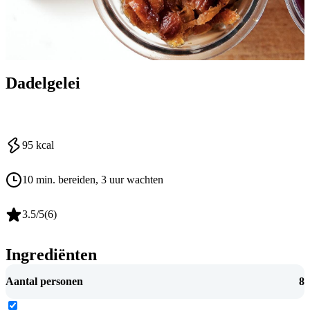
Dadelgelei
95
kcal
10 min. bereiden
, 3 uur wachten
3.5
/5
(
6
)
Ingrediënten
Aantal personen
8