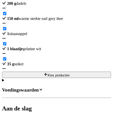
200
g
dadels
150
ml
warme sterkte earl grey thee
1
sinaasappel
1
blaadje
gelatine wit
35
g
suiker
Kies producten
Voedingswaarden
Aan de slag