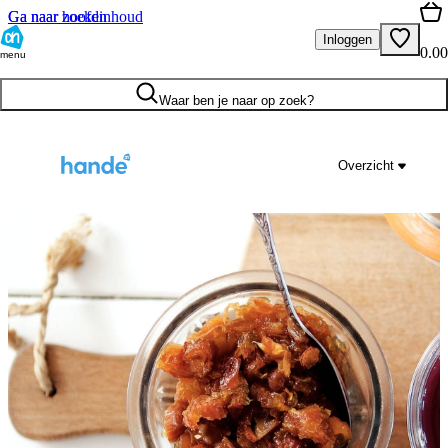
Ga naar hoofdinhoud
Ga naar zoeken
Inloggen
0.00
menu
Waar ben je naar op zoek?
Overzicht