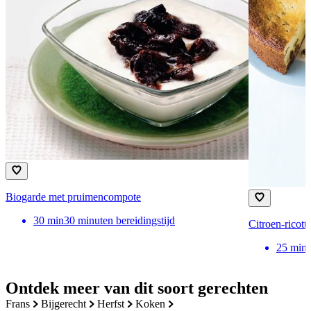
Biogarde met pruimencompote
30
min
30 minuten bereidingstijd
Citroen-ricotta
25
min
Ontdek meer van dit soort gerechten
frans
bijgerecht
herfst
koken