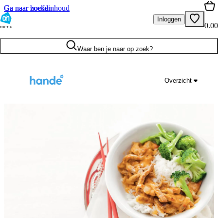
Ga naar hoofdinhoud
Ga naar zoeken
Inloggen
0.00
menu
Waar ben je naar op zoek?
Overzicht