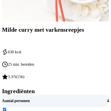
Milde curry met varkensreepjes
630
kcal
25 min. bereiden
3.3
/5
(
156
)
Ingrediënten
Aantal personen
4