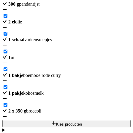
300
g
pandanrijst
2
el
olie
1
schaal
varkensreepjes
1
ui
1
bakje
boemboe rode curry
1
pakje
kokosmelk
2
x 350 g
broccoli
Kies producten