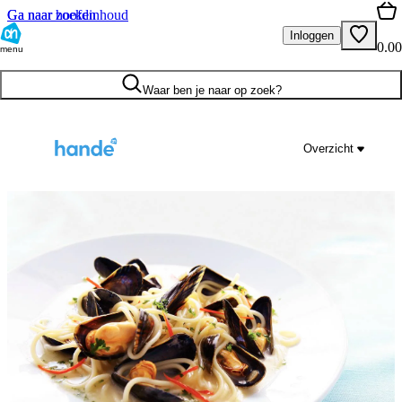
Ga naar hoofdinhoud
Ga naar zoeken
Inloggen
0.00
menu
Waar ben je naar op zoek?
Overzicht