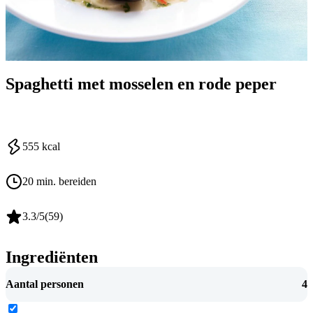
Spaghetti met mosselen en rode peper
555
kcal
20 min. bereiden
3.3
/5
(
59
)
Ingrediënten
Aantal personen
4