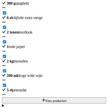
300
g
spaghetti
6
el
olijfolie extra vierge
2
tenen
knoflook
1
rode peper
2
kg
mosselen
200
ml
droge witte wijn
5
el
peterselie
Kies producten