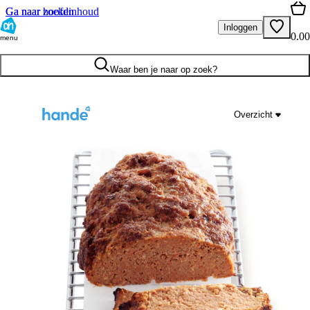
Ga naar hoofdinhoud
Ga naar zoeken
Inloggen
0.00
menu
Waar ben je naar op zoek?
Overzicht