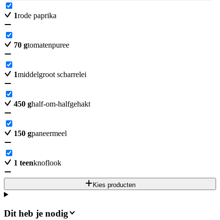
1
rode paprika
70
g
tomatenpuree
1
middelgroot scharrelei
450
g
half-om-halfgehakt
150
g
paneermeel
1
teen
knoflook
Kies producten
Dit heb je nodig