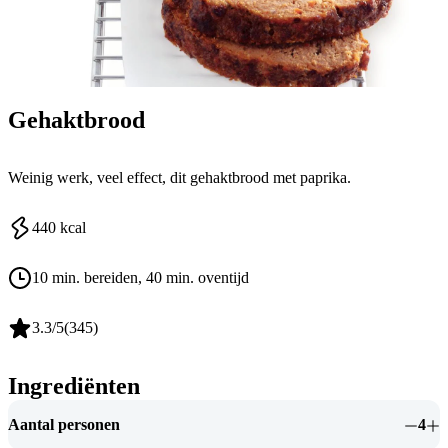
Gehaktbrood
Weinig werk, veel effect, dit gehaktbrood met paprika.
440
kcal
10 min. bereiden
, 40 min. oventijd
3.3
/5
(
345
)
Ingrediënten
Aantal personen
4