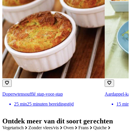
Doperwtensoufflé stap-voor-stap
Aardappel-kaa
25
min
25 minuten bereidingstijd
15
min
Ontdek meer van dit soort gerechten
vegetarisch
zonder vlees/vis
oven
frans
quiche