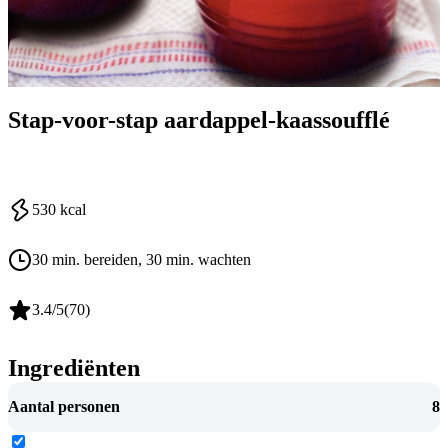
Stap-voor-stap aardappel-kaassoufflé
530
kcal
30 min. bereiden
, 30 min. wachten
3.4
/5
(
70
)
Ingrediënten
Aantal personen
8