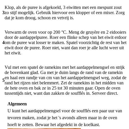
Klop, als de puree is afgekoeld, 3 eiwitten met een mespunt zout
3
zo stijf mogelijk. Gebruik hiervoor een klopper of een mixer. Zorg
dat je kom droog, schoon en vetvrij is.
Verwarm de oven voor op 200 °C. Meng de gruyère en 2 eidooiers
door de aardappelpuree. Roer een flinke schep van het eiwit erdoor
4
om de puree wat losser te maken. Spatel voorzichtig de rest van het
eiwit door de puree. Roer niet, want dan roer je alle lucht weer uit
het eiwit.
Vul met een spatel de ramekins met het aardappelmengsel en strijk
de bovenkant glad. Ga met je duim langs de rand van de ramekin
en haal een randje van cm van het aardappelmengsel weg, zodat de
5
rand het rijzen niet belemmert. Zet de ramekins in het midden van
de hete oven en bak ze in 25 tot 30 minuten gaar. Open de oven
tussentijds niet, want dan zakken de soufflés in. Serveer direct.
Algemeen
U kunt het aardappelmengsel voor de soufflés een paar uur van
tevoren maken, zodat je het 's avonds alleen maar in de oven
hoeft te zetten. Bewaar het afgedekt in de koelkast.