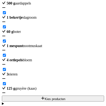
500
g
aardappels
1
bekertje
slagroom
60
g
boter
1
mespunt
nootmuskaat
4
eetlepels
bloem
3
eieren
125
g
gruyère (kaas)
Kies producten