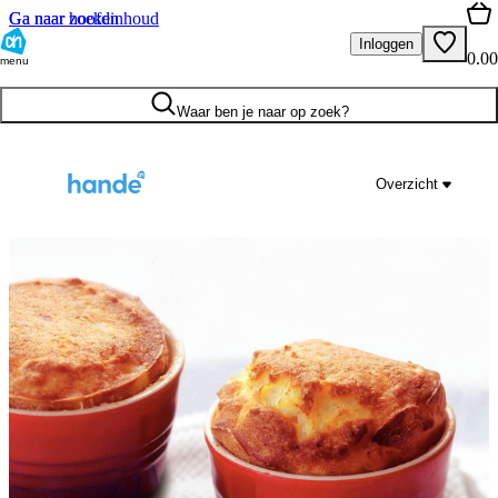
Ga naar hoofdinhoud
Ga naar zoeken
Inloggen
0.00
menu
Waar ben je naar op zoek?
Overzicht