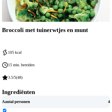
Broccoli met tuinerwtjes en munt
105
kcal
15 min. bereiden
3.5
/5
(
48
)
Ingrediënten
Aantal personen
4