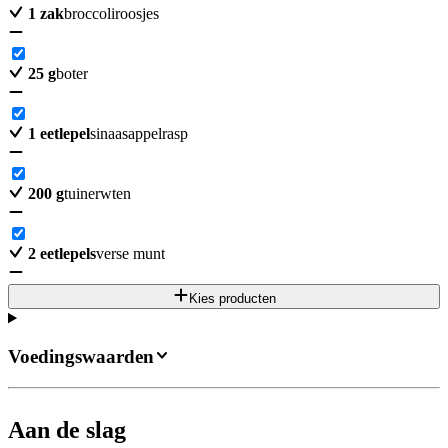
1
zak
broccoliroosjes
25
g
boter
1
eetlepel
sinaasappelrasp
200
g
tuinerwten
2
eetlepels
verse munt
Kies producten
Voedingswaarden
Aan de slag