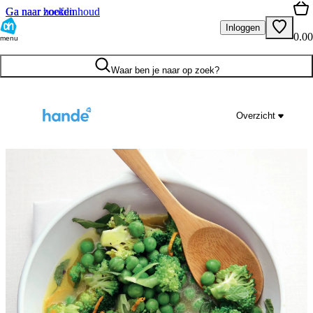
Ga naar hoofdinhoud
Ga naar zoeken
Inloggen
0.00
menu
Waar ben je naar op zoek?
Overzicht