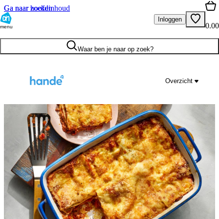
Ga naar hoofdinhoud
Ga naar zoeken
Inloggen
0.00
menu
Waar ben je naar op zoek?
Overzicht