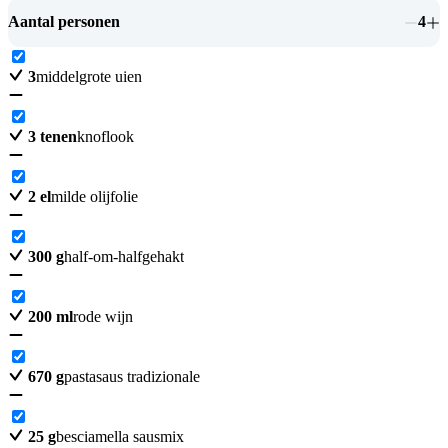
Aantal personen
4
3
middelgrote uien
3
tenen
knoflook
2
el
milde olijfolie
300
g
half-om-halfgehakt
200
ml
rode wijn
670
g
pastasaus tradizionale
25
g
besciamella sausmix