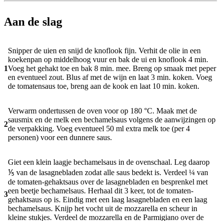
Aan de slag
Snipper de uien en snijd de knoflook fijn. Verhit de olie in een
koekenpan op middelhoog vuur en bak de ui en knoflook 4 min.
1
Voeg het gehakt toe en bak 8 min. mee. Breng op smaak met peper
en eventueel zout. Blus af met de wijn en laat 3 min. koken. Voeg
de tomatensaus toe, breng aan de kook en laat 10 min. koken.
Verwarm ondertussen de oven voor op 180 °C. Maak met de
sausmix en de melk een bechamelsaus volgens de aanwijzingen op
2
de verpakking. Voeg eventueel 50 ml extra melk toe (per 4
personen) voor een dunnere saus.
Giet een klein laagje bechamelsaus in de ovenschaal. Leg daarop
⅕ van de lasagnebladen zodat alle saus bedekt is. Verdeel ¼ van
de tomaten-gehaktsaus over de lasagnebladen en besprenkel met
een beetje bechamelsaus. Herhaal dit 3 keer, tot de tomaten-
3
gehaktsaus op is. Eindig met een laag lasagnebladen en een laag
bechamelsaus. Knijp het vocht uit de mozzarella en scheur in
kleine stukjes. Verdeel de mozzarella en de Parmigiano over de