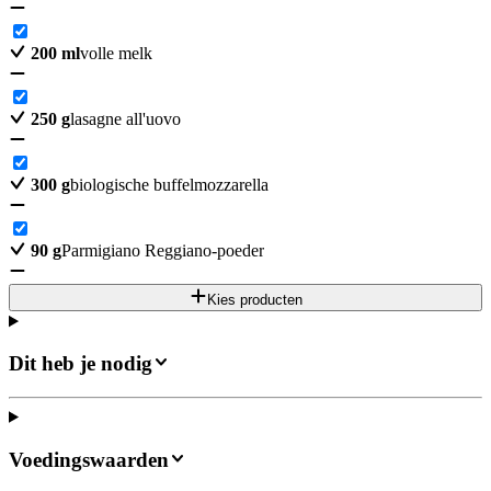
200
ml
volle melk
250
g
lasagne all'uovo
300
g
biologische buffelmozzarella
90
g
Parmigiano Reggiano-poeder
Kies producten
Dit heb je nodig
Voedingswaarden