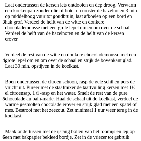
Laat ondertussen de kersen iets ontdooien en dep droog. Verwarm
een koekenpan zonder olie of boter en rooster de hazelnoten 3 min.
op middelhoog vuur tot goudbruin, laat afkoelen op een bord en
3
hak grof. Verdeel de helft van de witte en donkere
chocolademousse met een grote lepel om en om over de schaal.
Verdeel de helft van de hazelnoten en de helft van de kersen
erover.
Verdeel de rest van de witte en donkere chocolademousse met een
4
grote lepel om en om over de schaal en strijk de bovenkant glad.
Laat 30 min. opstijven in de koelkast.
Boen ondertussen de citroen schoon, rasp de gele schil en pers de
vrucht uit. Pureer met de staafmixer de taartvulling kersen met 1½
el citroensap, 1 tl -rasp en het water. Smelt de rest van de pure
5
chocolade au bain-marie. Haal de schaal uit de koelkast, verdeel de
warme gesmolten chocolade erover en strijk glad met een spatel of
mes. Bestrooi met het zeezout. Zet minimaal 1 uur weer terug in de
koelkast.
Maak ondertussen met de ijstang bollen van het roomijs en leg op
6
een met bakpapier bekleed bordje. Zet in de vriezer tot gebruik.