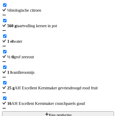
½
biologische citroen
560
g
taartvulling kersen in pot
1
el
water
½
tl
grof zeezout
1
l
vanilleroomijs
25
g
AH Excellent Kerstmaker gevriesdroogd rood fruit
16
AH Excellent Kerstmaker crunchparels goud
Kies producten