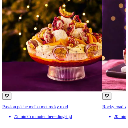
Passion pêche melba met rocky road
Rocky road va
75
min
75 minuten bereidingstijd
20
min