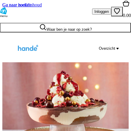
Ga naar hoofdinhoud
Ga naar zoeken
Inloggen
0.00
menu
Waar ben je naar op zoek?
Overzicht