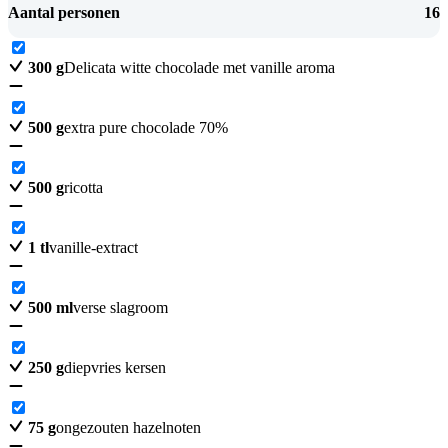
Aantal personen
16
300
g
Delicata witte chocolade met vanille aroma
500
g
extra pure chocolade 70%
500
g
ricotta
1
tl
vanille-extract
500
ml
verse slagroom
250
g
diepvries kersen
75
g
ongezouten hazelnoten