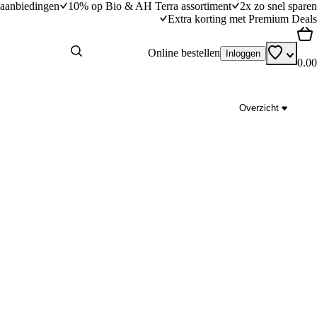
aanbiedingen
10% op Bio & AH Terra assortiment
2x zo snel sparen
Extra korting met Premium Deals
Online bestellen
Inloggen
0.00
Overzicht
l en chipolata
Kip-groentestoof met couscous en munt
dingstijd
35
min
35 minuten bereidingstijd