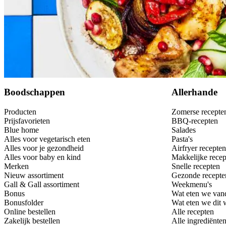
Dit heb je nodig
Bewaar
Boodschappen
Allerhande
Producten
Zomerse recepte
Prijsfavorieten
BBQ-recepten
Blue home
Salades
Alles voor vegetarisch eten
Pasta's
Alles voor je gezondheid
Airfryer recepten
Alles voor baby en kind
Makkelijke recep
Merken
Snelle recepten
Nieuw assortiment
Gezonde recepte
Gall & Gall assortiment
Weekmenu's
Bonus
Wat eten we van
Bonusfolder
Wat eten we dit
Online bestellen
Alle recepten
Zakelijk bestellen
Alle ingrediënte