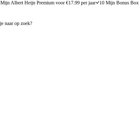
Mijn Albert Heijn Premium voor €17.99 per jaar
10 Mijn Bonus Box 
geitenkaas, geroosterde andijvie en
Couscoussalade met bloemkoo
25
min
25 minuten berei
15 minuten bereidingstijd