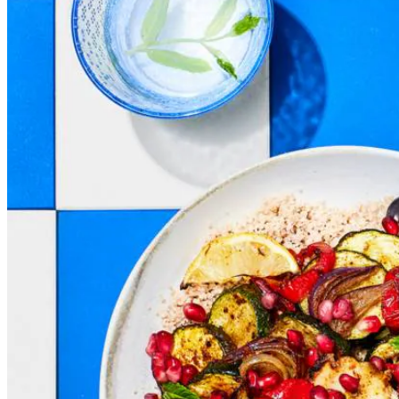
1
el
ras el hanout
400
g
scharrelkipdijfilets
1
komkommer
15
g
verse munt
300
g
biologische volkorencouscous
90
g
granaatappelpitjes