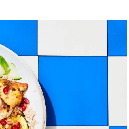
4
ien schoon en snijd in parten, snijd de courgettes in plakjes van 1 cm
Leg de kip en de citroenparten ertussen. Verdeel over een met
.
 de granaatappelpitjes.