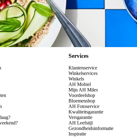
Services
n
Klantenservice
Winkelservices
Winkels
AH Mobiel
Mijn AH Miles
ten
Voordeelshop
Bloemenshop
n
AH Fotoservice
Kwaliteitsgarantie
daag?
Versgarantie
 weekend?
AH Leefstijl
Gezondheidsinformatie
n
Inspiratie