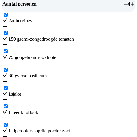
Aantal personen
4
2
aubergines
150
g
semi-zongedroogde tomaten
75
g
ongebrande walnoten
30
g
verse basilicum
1
sjalot
1
teen
knoflook
1
tl
gerookte-paprikapoeder zoet