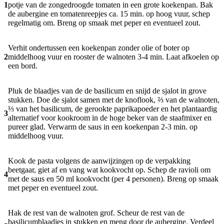
1
potje van de zongedroogde tomaten in een grote koekenpan. Bak
de aubergine en tomatenreepjes ca. 15 min. op hoog vuur, schep
regelmatig om. Breng op smaak met peper en eventueel zout.
Verhit ondertussen een koekenpan zonder olie of boter op
2
middelhoog vuur en rooster de walnoten 3-4 min. Laat afkoelen op
een bord.
Pluk de blaadjes van de de basilicum en snijd de sjalot in grove
stukken. Doe de sjalot samen met de knoflook, ⅔ van de walnoten,
⅓ van het basilicum, de gerookte paprikapoeder en het plantaardig
3
alternatief voor kookroom in de hoge beker van de staafmixer en
pureer glad. Verwarm de saus in een koekenpan 2-3 min. op
middelhoog vuur.
Kook de pasta volgens de aanwijzingen op de verpakking
beetgaar, giet af en vang wat kookvocht op. Schep de ravioli om
4
met de saus en 50 ml kookvocht (per 4 personen). Breng op smaak
met peper en eventueel zout.
Hak de rest van de walnoten grof. Scheur de rest van de
basilicumblaadjes in stukken en meng door de aubergine. Verdeel