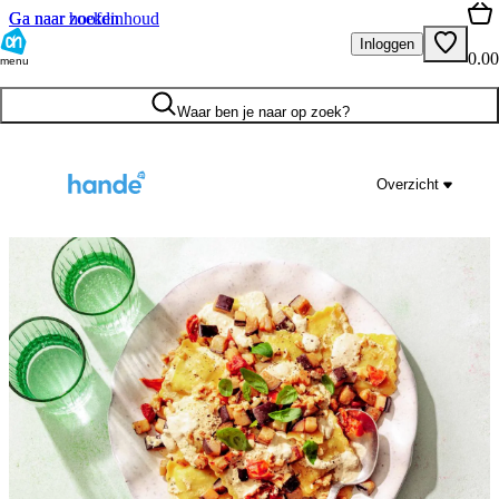
Ga naar hoofdinhoud
Ga naar zoeken
Inloggen
0.00
menu
Waar ben je naar op zoek?
Overzicht