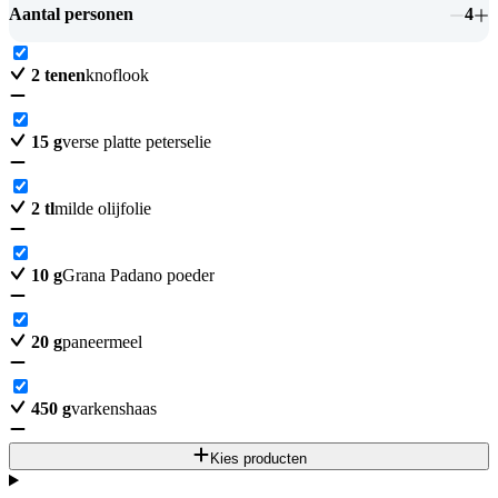
Aantal personen
4
2
tenen
knoflook
15
g
verse platte peterselie
2
tl
milde olijfolie
10
g
Grana Padano poeder
20
g
paneermeel
450
g
varkenshaas
Kies producten