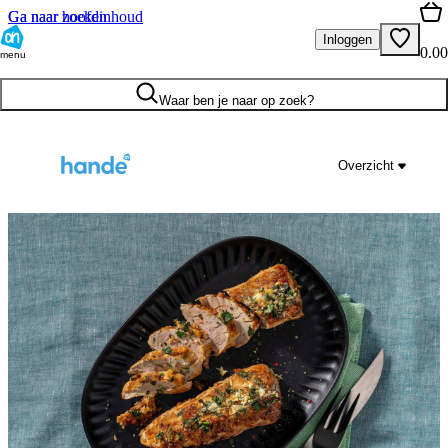
Ga naar hoofdinhoud
Ga naar zoeken
Inloggen
0.00
menu
Waar ben je naar op zoek?
Overzicht