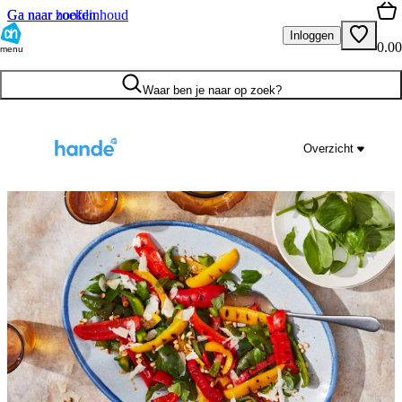
Ga naar hoofdinhoud
Ga naar zoeken
Inloggen
0.00
menu
Waar ben je naar op zoek?
Overzicht