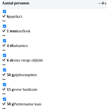
Aantal personen
4
6
paprika's
1
teen
knoflook
4
el
balsamico
6
el
extra vierge olijfolie
50
g
pijnboompitten
15
g
verse basilicum
50
g
Parmezaanse kaas