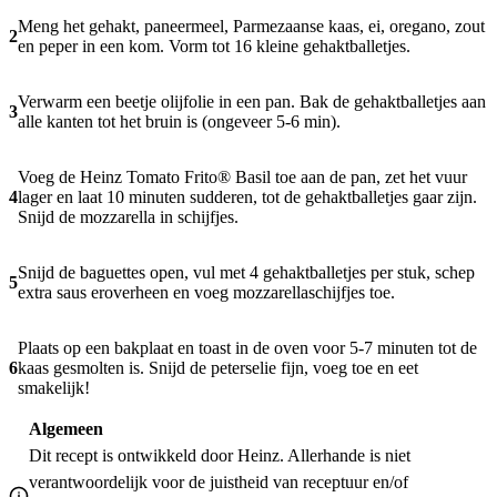
Meng het gehakt, paneermeel, Parmezaanse kaas, ei, oregano, zout
2
en peper in een kom. Vorm tot 16 kleine gehaktballetjes.
Verwarm een beetje olijfolie in een pan. Bak de gehaktballetjes aan
3
alle kanten tot het bruin is (ongeveer 5-6 min).
Voeg de Heinz Tomato Frito® Basil toe aan de pan, zet het vuur
4
lager en laat 10 minuten sudderen, tot de gehaktballetjes gaar zijn.
Snijd de mozzarella in schijfjes.
Snijd de baguettes open, vul met 4 gehaktballetjes per stuk, schep
5
extra saus eroverheen en voeg mozzarellaschijfjes toe.
Plaats op een bakplaat en toast in de oven voor 5-7 minuten tot de
6
kaas gesmolten is. Snijd de peterselie fijn, voeg toe en eet
smakelijk!
Algemeen
Dit recept is ontwikkeld door Heinz. Allerhande is niet
verantwoordelijk voor de juistheid van receptuur en/of