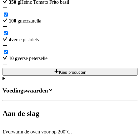
350
g
Heinz Tomato Frito basil
100
g
mozzarella
4
verse pistolets
10
g
verse peterselie
Kies producten
Voedingswaarden
Aan de slag
1
Verwarm de oven voor op 200°C.