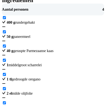
Ingrediënten
Aantal personen
4
400
g
rundergehakt
50
g
paneermeel
40
g
geraspte Parmezaanse kaas
1
middelgroot scharrelei
1
tl
gedroogde oregano
2
el
milde olijfolie