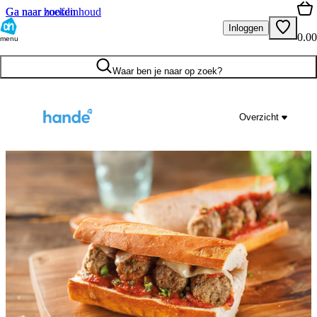
Ga naar hoofdinhoud
Ga naar zoeken
Inloggen
0.00
menu
Waar ben je naar op zoek?
Overzicht