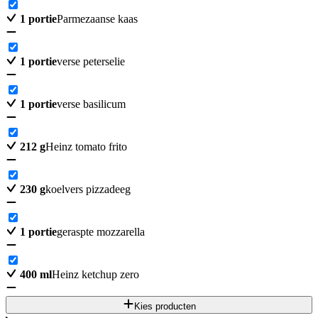
1
portie
Parmezaanse kaas
1
portie
verse peterselie
1
portie
verse basilicum
212
g
Heinz tomato frito
230
g
koelvers pizzadeeg
1
portie
geraspte mozzarella
400
ml
Heinz ketchup zero
Kies producten