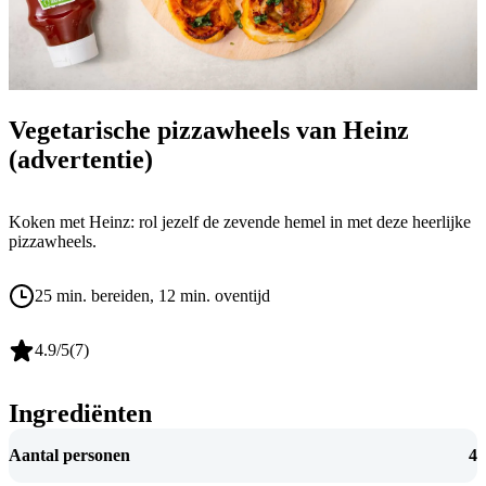
Vegetarische pizzawheels van Heinz
(advertentie)
Hei
nz
Koken met Heinz: rol jezelf de zevende hemel in met deze heerlijke
pizzawheels.
25 min. bereiden
, 12 min. oventijd
4.9
/5
(
7
)
Ingrediënten
Aantal personen
4