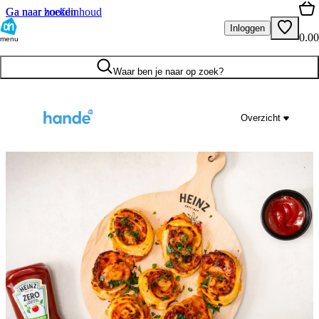
Ga naar hoofdinhoud
Ga naar zoeken
Inloggen
0.00
menu
Waar ben je naar op zoek?
Overzicht