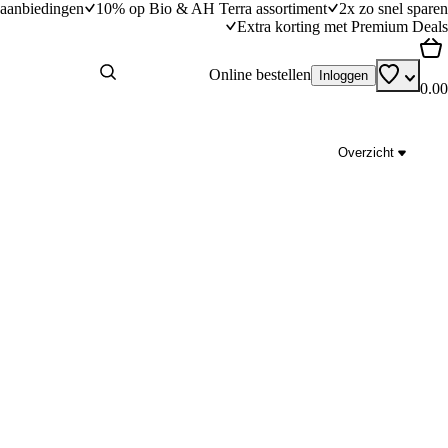
aanbiedingen
10% op Bio & AH Terra assortiment
2x zo snel sparen
Extra korting met Premium Deals
Online bestellen
Inloggen
0.00
Overzicht
oente en kaas
Sticky sriracha chicken wings van Flying Go
(advertentie)
dingstijd
45
min
45 minuten bereidingstijd