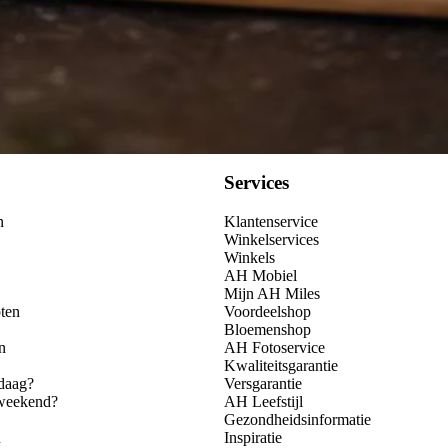
Kies producten
Services
n
Klantenservice
Winkelservices
Winkels
AH Mobiel
Mijn AH Miles
ten
Voordeelshop
Bloemenshop
n
AH Fotoservice
Kwaliteitsgarantie
daag?
Versgarantie
 weekend?
AH Leefstijl
Gezondheidsinformatie
n
Inspiratie