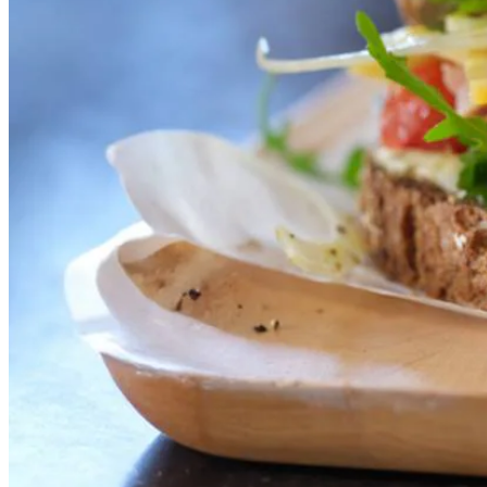
4
el
mayonaise
½
citroen
8
plakken
brood
½
venkel
6
plakjes
porchetta
40
g
rucola
6
Old Amsterdam 48+ plakken