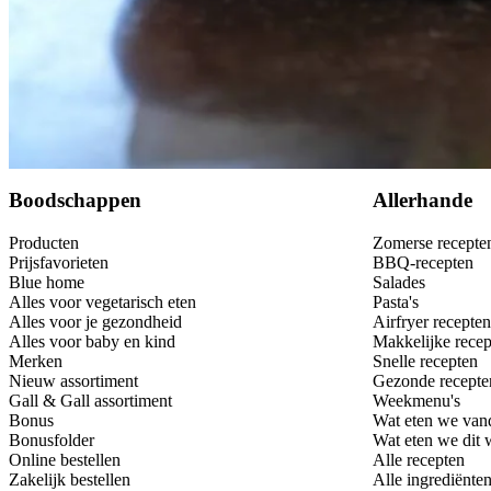
Bewaar
Boodschappen
Allerhande
Producten
Zomerse recepte
Prijsfavorieten
BBQ-recepten
Blue home
Salades
Alles voor vegetarisch eten
Pasta's
Alles voor je gezondheid
Airfryer recepten
Alles voor baby en kind
Makkelijke recep
Merken
Snelle recepten
Nieuw assortiment
Gezonde recepte
Gall & Gall assortiment
Weekmenu's
Bonus
Wat eten we van
Bonusfolder
Wat eten we dit
Online bestellen
Alle recepten
Zakelijk bestellen
Alle ingrediënte