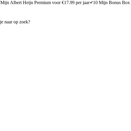
Mijn Albert Heijn Premium voor €17.99 per jaar
10 Mijn Bonus Box 
et broccoli en kaas
Pastaschotel met Italiaanse gr
20 minuten bereidingstijd
15
min
15 minuten berei