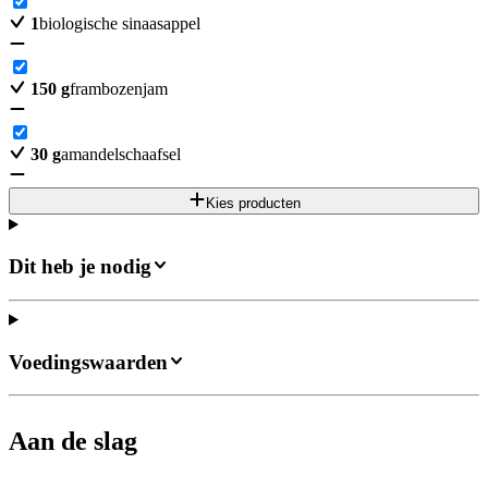
1
biologische sinaasappel
150
g
frambozenjam
30
g
amandelschaafsel
Kies producten
Dit heb je nodig
Voedingswaarden
Aan de slag