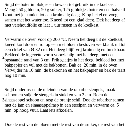
Snijd de boter in blokjes en bewaar tot gebruik in de koelkast.
Meng 250 g bloem, 50 g suiker, 125 g blokjes boter en een halve tl
1
zout met je handen tot een kruimelig deeg. Klop het ei en voeg
samen met het water toe. Kneed tot een glad deeg. Dek het deeg af
met vershoudfolie en laat 1 uur rusten in de koelkast.
Verwarm de oven voor op 200 °C. Neem het deeg uit de koelkast,
kneed kort door en rol op een met bloem bestoven werkbank uit tot
een cirkel van Ø 32 cm. Het deeg blijft vrij kruimelig en breekbaar.
Bekleed de ingevette vorm voorzichtig met het deeg, met een
2
opstaande rand van 3 cm. Prik gaatjes in het deeg, bekleed het met
bakpapier en vul met de bakbonen. Bak ca. 20 min. in de oven.
Verwijder na 10 min. de bakbonen en het bakpapier en bak de taart
nog 10 min.
Snijd ondertussen de uiteinden van de rabarberstengels, maak
schoon en snijd de stengels in stukken van 2 cm. Boen de
3
sinaasappel schoon en rasp de oranje schil. Doe de rabarber samen
met de jam en sinaasappelrasp in een steelpan en verwarm ca. 5
min. op hoog vuur. Laat iets afkoelen.
Doe de rest van de bloem met de rest van de suiker, de rest van het