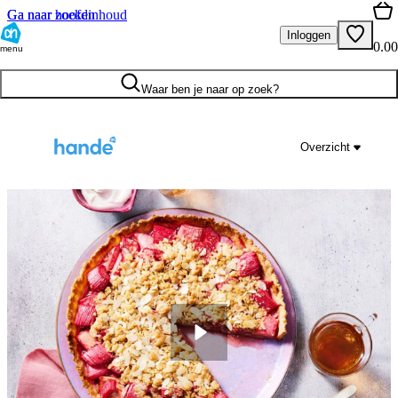
Ga naar hoofdinhoud
Ga naar zoeken
Inloggen
0.00
menu
Waar ben je naar op zoek?
Overzicht