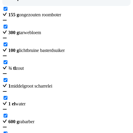
155
g
ongezouten roomboter
300
g
tarwebloem
100
g
lichtbruine basterdsuiker
¾
tl
zout
1
middelgroot scharrelei
1
el
water
600
g
rabarber