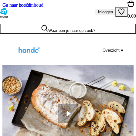
Ga naar hoofdinhoud
Ga naar zoeken
Inloggen
0.00
menu
Waar ben je naar op zoek?
Overzicht