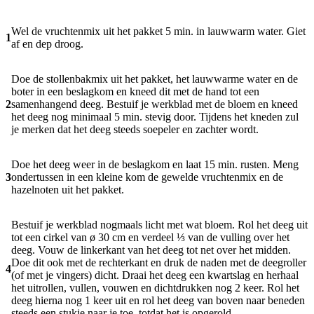
Wel de vruchtenmix uit het pakket 5 min. in lauwwarm water. Giet
1
af en dep droog.
Doe de stollenbakmix uit het pakket, het lauwwarme water en de
boter in een beslagkom en kneed dit met de hand tot een
2
samenhangend deeg. Bestuif je werkblad met de bloem en kneed
het deeg nog minimaal 5 min. stevig door. Tijdens het kneden zul
je merken dat het deeg steeds soepeler en zachter wordt.
Doe het deeg weer in de beslagkom en laat 15 min. rusten. Meng
3
ondertussen in een kleine kom de gewelde vruchtenmix en de
hazelnoten uit het pakket.
Bestuif je werkblad nogmaals licht met wat bloem. Rol het deeg uit
tot een cirkel van ø 30 cm en verdeel ⅓ van de vulling over het
deeg. Vouw de linkerkant van het deeg tot net over het midden.
Doe dit ook met de rechterkant en druk de naden met de deegroller
4
(of met je vingers) dicht. Draai het deeg een kwartslag en herhaal
het uitrollen, vullen, vouwen en dichtdrukken nog 2 keer. Rol het
deeg hierna nog 1 keer uit en rol het deeg van boven naar beneden
steeds een stukje naar je toe, totdat het is opgerold.