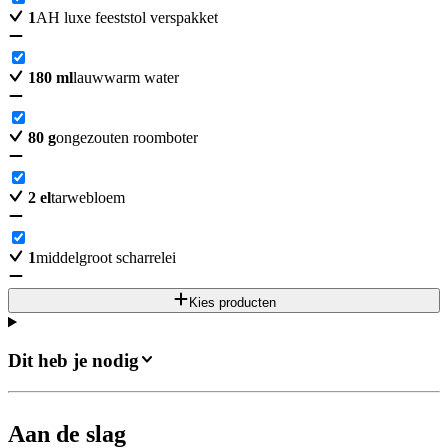
1
AH luxe feeststol verspakket
180
ml
lauwwarm water
80
g
ongezouten roomboter
2
el
tarwebloem
1
middelgroot scharrelei
Kies producten
Dit heb je nodig
Aan de slag