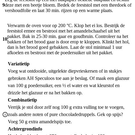
9
deze met een beetje bloem. Bedek de feeststol met een theedoek of
vershoudfolie en laat 30 min. rijzen op een warme plaats.
Verwarm de oven voor op 200 °C. Klop het ei los. Bestrijk de
feeststol ermee en bestrooi met het amandelschaafsel uit het
pakket. Bak in 25-30 min. gaar en goudbruin. Controleer na het
10
bakken of het brood gaar is door erop te kloppen. Klinkt het hol,
dan is het brood goed gebakken. Laat de stol minimaal 1 uur
afkoelen en bestrooi met de poedersuiker uit het pakket.
Variatietip
Voeg wat ontdooide, uitgelekte diepvrieskersen of in stukjes
gebroken AH Speculoos toe aan je beslag. Of maak een glazuur
van 100 g poedersuiker, een ½ el water en wat kleurstof en
drizzle het glazuur er na het bakken op.
Combinatietip
Verrijk je stol door zelf nog 100 g extra vulling toe te voegen,
zoals andere noten of pure chocoladedruppels. Gek op spijs?
Voeg 50 g extra amandelspijs toe.
Achtergrondinfo