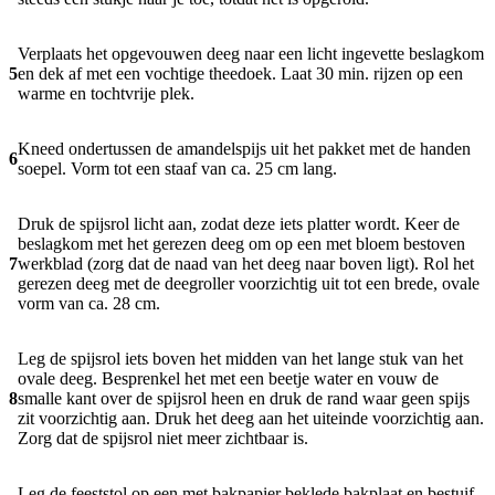
Verplaats het opgevouwen deeg naar een licht ingevette beslagkom
5
en dek af met een vochtige theedoek. Laat 30 min. rijzen op een
warme en tochtvrije plek.
Kneed ondertussen de amandelspijs uit het pakket met de handen
6
soepel. Vorm tot een staaf van ca. 25 cm lang.
Druk de spijsrol licht aan, zodat deze iets platter wordt. Keer de
beslagkom met het gerezen deeg om op een met bloem bestoven
7
werkblad (zorg dat de naad van het deeg naar boven ligt). Rol het
gerezen deeg met de deegroller voorzichtig uit tot een brede, ovale
vorm van ca. 28 cm.
Leg de spijsrol iets boven het midden van het lange stuk van het
ovale deeg. Besprenkel het met een beetje water en vouw de
8
smalle kant over de spijsrol heen en druk de rand waar geen spijs
zit voorzichtig aan. Druk het deeg aan het uiteinde voorzichtig aan.
Zorg dat de spijsrol niet meer zichtbaar is.
Leg de feeststol op een met bakpapier beklede bakplaat en bestuif