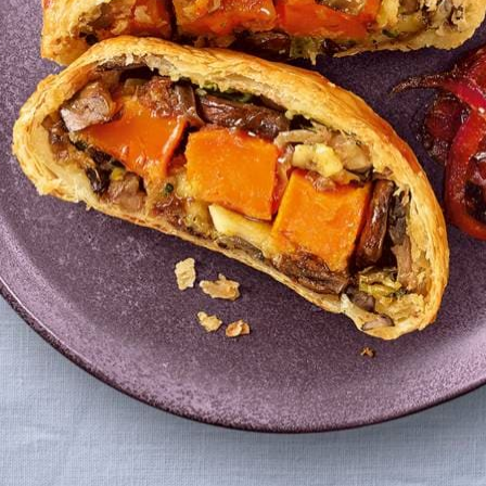
rondom aan.
Kies producten
e eidooier los met een vork en bestrijk met een bakkwast de boven- en zij
ruin en gaar.
ekaramelliseerde uien.
egarneerd met balsamicoazijn.
Wat vond je van dit recept?