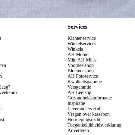
Services
n
Klantenservice
Winkelservices
Winkels
AH Mobiel
Mijn AH Miles
ten
Voordeelshop
Bloemenshop
n
AH Fotoservice
Kwaliteitsgarantie
daag?
Versgarantie
 weekend?
AH Leefstijl
Gezondheidsinformatie
n
Inspiratie
's
Leveranciers Hub
Vragen over kassabon
ast
Herroepingsrecht
Toegankelijkheidsverklaring
Adverteren