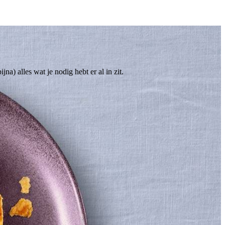
4
) alles wat je nodig hebt er al in zit.
 olijfolie.
nden te voorkomen.
 laat afkoelen.
 in de lengte over de onderste helft van het bladerdeeg.