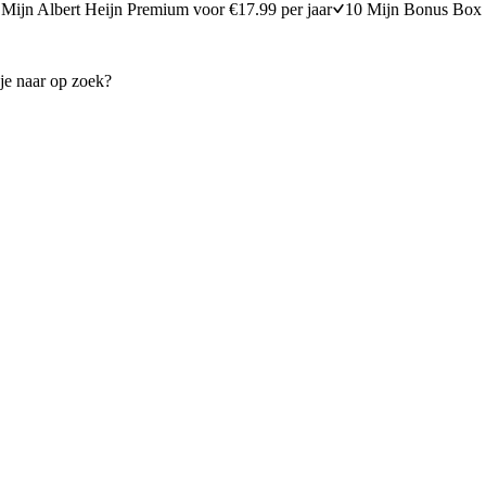
Mijn Albert Heijn Premium voor €17.99 per jaar
10 Mijn Bonus Box 
verspakket paddenstoelenragout
AH Excellent verspakket mos
15 minuten bereidingstijd
35
min
35 minuten berei