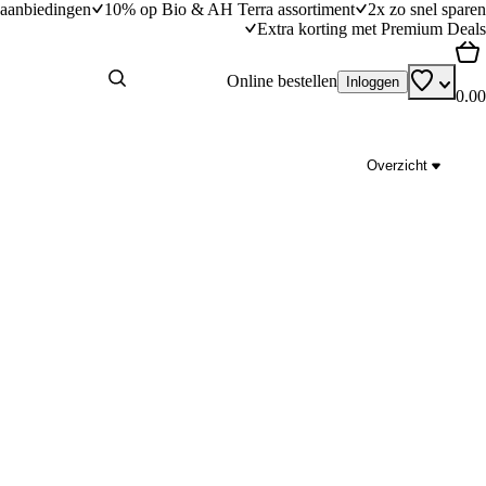
aanbiedingen
10% op Bio & AH Terra assortiment
2x zo snel sparen
Extra korting met Premium Deals
Online bestellen
Inloggen
0.00
Overzicht
terdsoep
AH Excellent verspakket pastinaaksoep met
truffelsmaak
dingstijd
40
min
40 minuten bereidingstijd