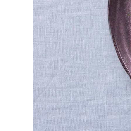
1
middelgroot scharrelei
8
Vouw het deeg over de vulling en druk de randen 
9
Splits het ei, het eiwit wordt niet gebruikt. Klop d
Dit heb je nodig
10
Bak de Wellington in de oven in ca. 25 min. goudb
11
Snijd de Wellington in plakken en serveer met de g
Combinatietip
Lekker met jonge bladsla rucola, g
Algemeen
Meer weten over
kooktechnieken
?