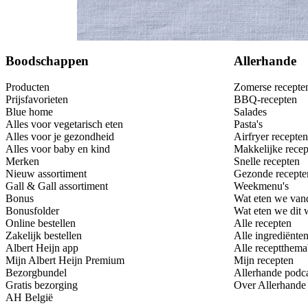
Bewaar
Boodschappen
Allerhande
Producten
Zomerse recepte
Prijsfavorieten
BBQ-recepten
Blue home
Salades
Alles voor vegetarisch eten
Pasta's
Alles voor je gezondheid
Airfryer recepten
Alles voor baby en kind
Makkelijke recep
Merken
Snelle recepten
Nieuw assortiment
Gezonde recepte
Gall & Gall assortiment
Weekmenu's
Bonus
Wat eten we van
Bonusfolder
Wat eten we dit
Online bestellen
Alle recepten
Zakelijk bestellen
Alle ingrediënte
Albert Heijn app
Alle receptthema
Mijn Albert Heijn Premium
Mijn recepten
Bezorgbundel
Allerhande podc
Gratis bezorging
Over Allerhande
AH België