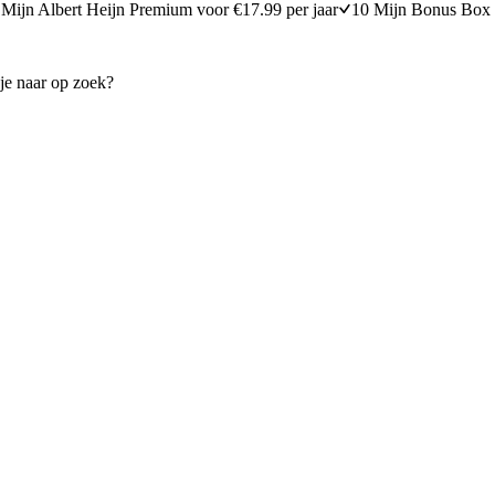
Mijn Albert Heijn Premium voor €17.99 per jaar
10 Mijn Bonus Box 
et ijs en chocoladesaus
Chocolademousse met dalgo
30 minuten bereidingstijd
30
min
30 minuten berei