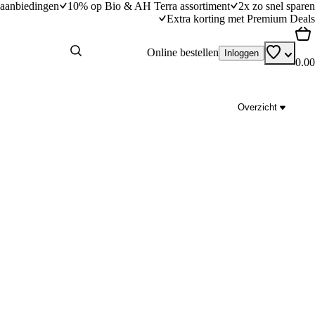
aanbiedingen
10% op Bio & AH Terra assortiment
2x zo snel sparen
Extra korting met Premium Deals
Online bestellen
Inloggen
0.00
Overzicht
nacrème
Bûche de Noël
dingstijd
55
min
55 minuten bereidingstijd