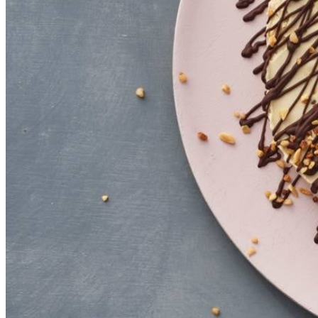
200
ml
verse slagroom
170
g
clotted cream
2
tl
vanille-extract
120
g
nougatine in bakje
50
g
pure chocolade
Dit heb je nodig