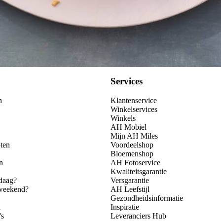
Services
n
Klantenservice
Winkelservices
Winkels
AH Mobiel
Mijn AH Miles
ten
Voordeelshop
Bloemenshop
n
AH Fotoservice
Kwaliteitsgarantie
daag?
Versgarantie
 weekend?
AH Leefstijl
Gezondheidsinformatie
n
Inspiratie
's
Leveranciers Hub