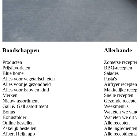
Bewaar
Boodschappen
Allerhande
Producten
Zomerse recepte
Prijsfavorieten
BBQ-recepten
Blue home
Salades
Alles voor vegetarisch eten
Pasta's
Alles voor je gezondheid
Airfryer recepten
Alles voor baby en kind
Makkelijke recep
Merken
Snelle recepten
Nieuw assortiment
Gezonde recepte
Gall & Gall assortiment
Weekmenu's
Bonus
Wat eten we van
Bonusfolder
Wat eten we dit
Online bestellen
Alle recepten
Zakelijk bestellen
Alle ingrediënte
Albert Heijn app
Alle receptthema