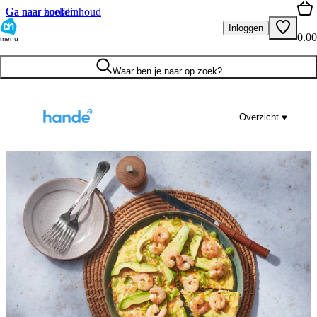
Ga naar hoofdinhoud
Ga naar zoeken
Inloggen
0.00
menu
Waar ben je naar op zoek?
Overzicht