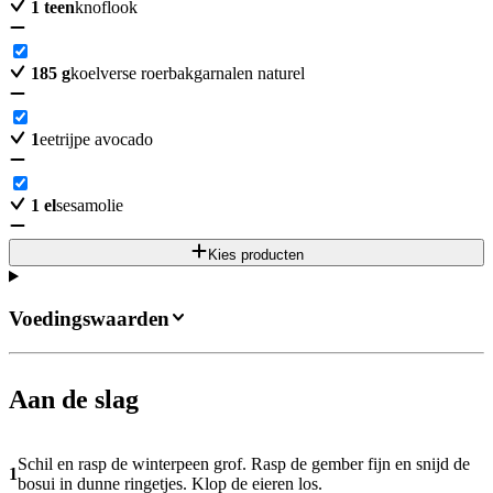
1
teen
knoflook
185
g
koelverse roerbakgarnalen naturel
1
eetrijpe avocado
1
el
sesamolie
Kies producten
Voedingswaarden
Aan de slag
Schil en rasp de winterpeen grof. Rasp de gember fijn en snijd de
1
bosui in dunne ringetjes. Klop de eieren los.