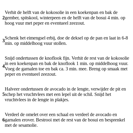
Verhit de helft van de kokosolie in een koekenpan en bak de
2
gember, spitskool, winterpeen en de helft van de bosui 4 min. op
hoog vuur met peper en eventueel zeezout.
Schenk het eimengsel erbij, doe de deksel op de pan en laat in 6-8
3
min. op middelhoog vuur stollen.
Snijd ondertussen de knoflook fijn. Verhit de rest van de kokosolie
in een koekenpan en bak de knoflook 1 min. op middelhoog vuur.
4
Voeg de garnalen toe en bak ca. 3 min. mee. Breng op smaak met
peper en eventueel zeezout.
Halveer ondertussen de avocado in de lengte, verwijder de pit en
5
schep het vruchtvlees met een lepel uit de schil. Snijd het
vruchtvlees in de lengte in plakjes.
Verdeel de omelet over een schaal en verdeel de avocado en
6
garnalen erover. Bestrooi met de rest van de bosui en besprenkel
met de sesamolie.