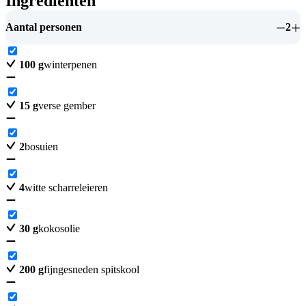
Ingrediënten
Aantal personen
2
100
g
winterpenen
15
g
verse gember
2
bosuien
4
witte scharreleieren
30
g
kokosolie
200
g
fijngesneden spitskool