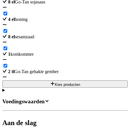
8
el
Go-Tan sojasaus
4
el
honing
8
el
sesamzaad
1
komkommer
2
tl
Go-Tan gehakte gember
Kies producten
Voedingswaarden
Aan de slag