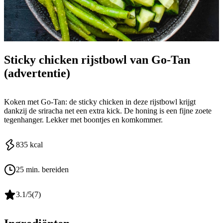
Go-Tan
Sticky chicken rijstbowl van Go-Tan
(advertentie)
Koken met Go-Tan: de sticky chicken in deze rijstbowl krijgt
dankzij de sriracha net een extra kick. De honing is een fijne zoete
tegenhanger. Lekker met boontjes en komkommer.
835
kcal
25 min. bereiden
3.1
/5
(
7
)