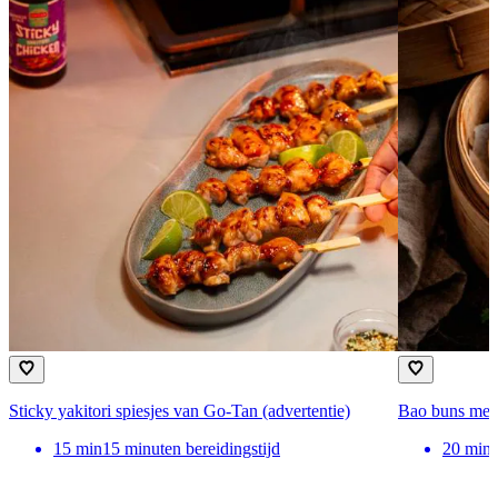
Sticky yakitori spiesjes van Go-Tan (advertentie)
Bao buns met 
15
min
15 minuten bereidingstijd
20
min