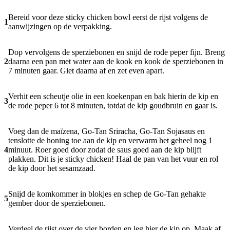
Bereid voor deze sticky chicken bowl eerst de rijst volgens de
1
aanwijzingen op de verpakking.
Dop vervolgens de sperziebonen en snijd de rode peper fijn. Breng
2
daarna een pan met water aan de kook en kook de sperziebonen in
7 minuten gaar. Giet daarna af en zet even apart.
Verhit een scheutje olie in een koekenpan en bak hierin de kip en
3
de rode peper 6 tot 8 minuten, totdat de kip goudbruin en gaar is.
Voeg dan de maïzena, Go-Tan Sriracha, Go-Tan Sojasaus en
tenslotte de honing toe aan de kip en verwarm het geheel nog 1
4
minuut. Roer goed door zodat de saus goed aan de kip blijft
plakken. Dit is je sticky chicken! Haal de pan van het vuur en rol
de kip door het sesamzaad.
Snijd de komkommer in blokjes en schep de Go-Tan gehakte
5
gember door de sperziebonen.
Verdeel de rijst over de vier borden en leg hier de kip op. Maak af