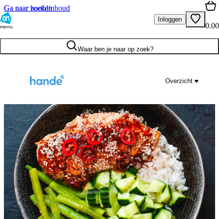
Ga naar hoofdinhoud
Ga naar zoeken
Inloggen
0.00
menu
Waar ben je naar op zoek?
Overzicht