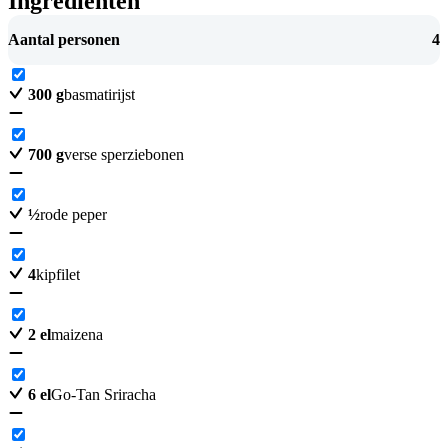
Ingrediënten
Aantal personen
4
300
g
basmatirijst
700
g
verse sperziebonen
½
rode peper
4
kipfilet
2
el
maizena
6
el
Go-Tan Sriracha