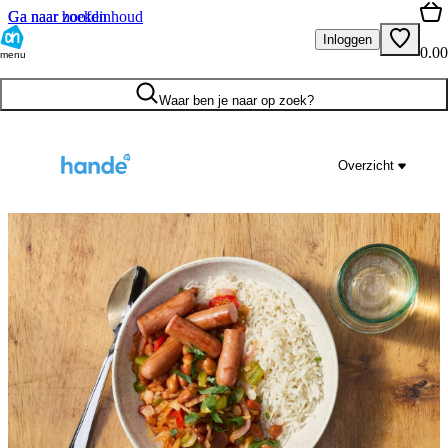
Ga naar hoofdinhoud
Ga naar zoeken
Inloggen
0.00
menu
Waar ben je naar op zoek?
Overzicht