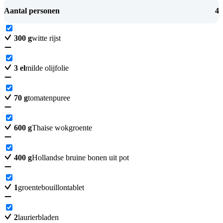
Aantal personen
4
300
g
witte rijst
3
el
milde olijfolie
70
g
tomatenpuree
600
g
Thaise wokgroente
400
g
Hollandse bruine bonen uit pot
1
groentebouillontablet
2
laurierbladen