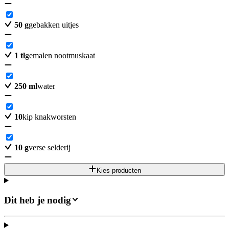
50
g
gebakken uitjes
1
tl
gemalen nootmuskaat
250
ml
water
10
kip knakworsten
10
g
verse selderij
Kies producten
Dit heb je nodig