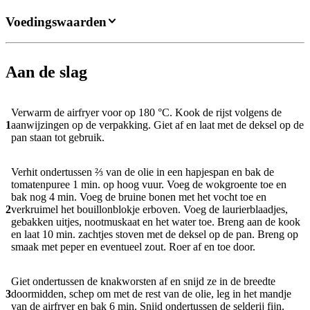
Voedingswaarden
Aan de slag
Verwarm de airfryer voor op 180 °C. Kook de rijst volgens de
1
aanwijzingen op de verpakking. Giet af en laat met de deksel op de
pan staan tot gebruik.
Verhit ondertussen ⅔ van de olie in een hapjespan en bak de
tomatenpuree 1 min. op hoog vuur. Voeg de wokgroente toe en
bak nog 4 min. Voeg de bruine bonen met het vocht toe en
2
verkruimel het bouillonblokje erboven. Voeg de laurierblaadjes,
gebakken uitjes, nootmuskaat en het water toe. Breng aan de kook
en laat 10 min. zachtjes stoven met de deksel op de pan. Breng op
smaak met peper en eventueel zout. Roer af en toe door.
Giet ondertussen de knakworsten af en snijd ze in de breedte
3
doormidden, schep om met de rest van de olie, leg in het mandje
van de airfryer en bak 6 min. Snijd ondertussen de selderij fijn.