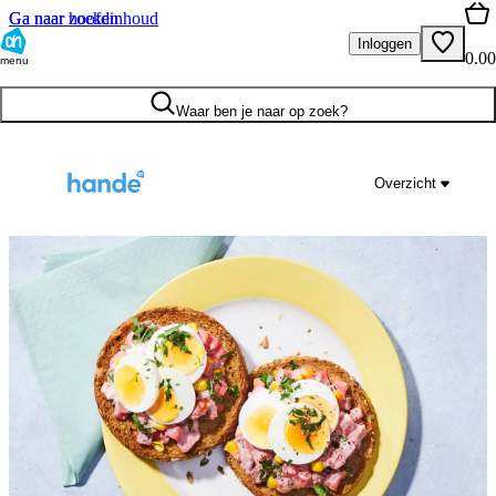
Ga naar hoofdinhoud
Ga naar zoeken
Inloggen
0.00
menu
Waar ben je naar op zoek?
Overzicht