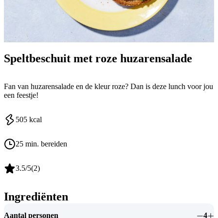
Speltbeschuit met roze huzarensalade
Fan van huzarensalade en de kleur roze? Dan is deze lunch voor jou
een feestje!
505
kcal
25 min. bereiden
3.5
/5
(
2
)
Ingrediënten
Aantal personen
4