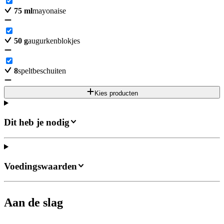
75
ml
mayonaise
50
g
augurkenblokjes
8
speltbeschuiten
Kies producten
Dit heb je nodig
Voedingswaarden
Aan de slag