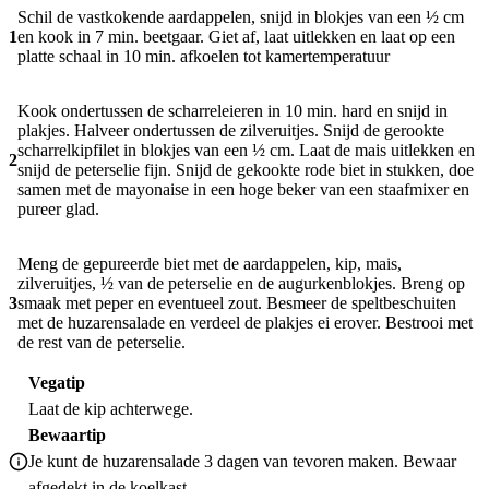
Schil de vastkokende aardappelen, snijd in blokjes van een ½ cm
1
en kook in 7 min. beetgaar. Giet af, laat uitlekken en laat op een
platte schaal in 10 min. afkoelen tot kamertemperatuur
Kook ondertussen de scharreleieren in 10 min. hard en snijd in
plakjes. Halveer ondertussen de zilveruitjes. Snijd de gerookte
scharrelkipfilet in blokjes van een ½ cm. Laat de mais uitlekken en
2
snijd de peterselie fijn. Snijd de gekookte rode biet in stukken, doe
samen met de mayonaise in een hoge beker van een staafmixer en
pureer glad.
Meng de gepureerde biet met de aardappelen, kip, mais,
zilveruitjes, ½ van de peterselie en de augurkenblokjes. Breng op
3
smaak met peper en eventueel zout. Besmeer de speltbeschuiten
met de huzarensalade en verdeel de plakjes ei erover. Bestrooi met
de rest van de peterselie.
Vegatip
Laat de kip achterwege.
Bewaartip
Je kunt de huzarensalade 3 dagen van tevoren maken. Bewaar
afgedekt in de koelkast.