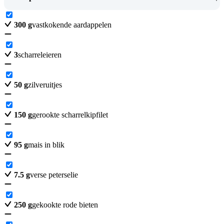
300
g
vastkokende aardappelen
3
scharreleieren
50
g
zilveruitjes
150
g
gerookte scharrelkipfilet
95
g
mais in blik
7.5
g
verse peterselie
250
g
gekookte rode bieten