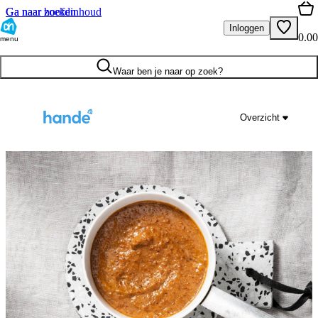
Ga naar hoofdinhoud
Ga naar zoeken
Inloggen
0.00
menu
Waar ben je naar op zoek?
Overzicht