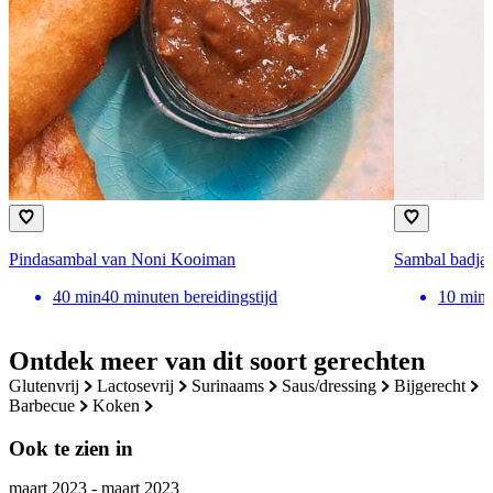
Pindasambal van Noni Kooiman
Sambal badja
40
min
40 minuten bereidingstijd
10
min
Ontdek meer van dit soort gerechten
glutenvrij
lactosevrij
surinaams
saus/dressing
bijgerecht
barbecue
koken
Ook te zien in
maart 2023 - maart 2023