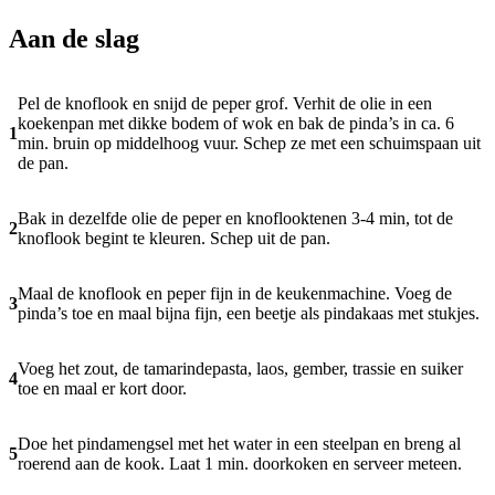
Aan de slag
Pel de knoflook en snijd de peper grof. Verhit de olie in een
koekenpan met dikke bodem of wok en bak de pinda’s in ca. 6
1
min. bruin op middelhoog vuur. Schep ze met een schuimspaan uit
de pan.
Bak in dezelfde olie de peper en knoflooktenen 3-4 min, tot de
2
knoflook begint te kleuren. Schep uit de pan.
Maal de knoflook en peper fijn in de keukenmachine. Voeg de
3
pinda’s toe en maal bijna fijn, een beetje als pindakaas met stukjes.
Voeg het zout, de tamarindepasta, laos, gember, trassie en suiker
4
toe en maal er kort door.
Doe het pindamengsel met het water in een steelpan en breng al
5
roerend aan de kook. Laat 1 min. doorkoken en serveer meteen.