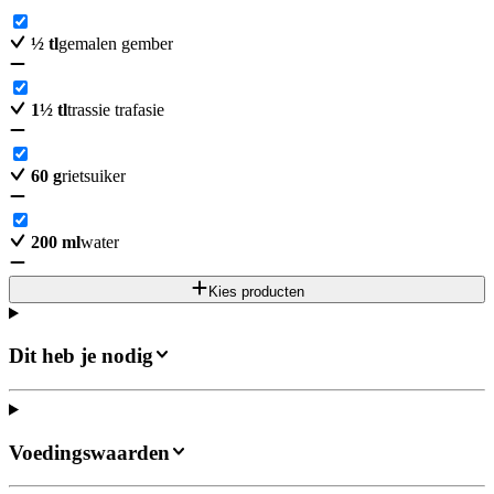
½
tl
gemalen gember
1
½
tl
trassie trafasie
60
g
rietsuiker
200
ml
water
Kies producten
Dit heb je nodig
Voedingswaarden