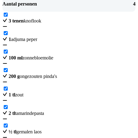
Aantal personen
4
3
tenen
knoflook
1
adjuma peper
100
ml
zonnebloemolie
200
g
ongezouten pinda's
1
tl
zout
2
tl
tamarindepasta
½
tl
gemalen laos