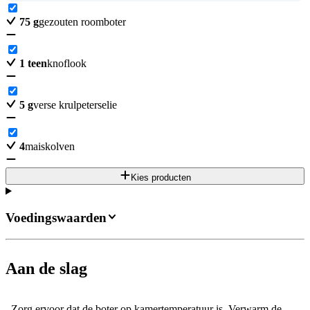
75
g
gezouten roomboter
1
teen
knoflook
5
g
verse krulpeterselie
4
maiskolven
Kies producten
Voedingswaarden
Aan de slag
Zorg ervoor dat de boter op kamertemperatuur is. Verwarm de