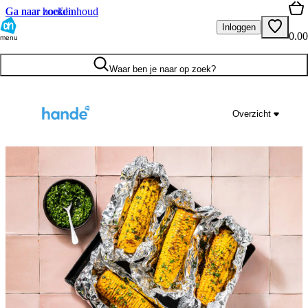
Ga naar hoofdinhoud
Ga naar zoeken
Inloggen
0.00
menu
Waar ben je naar op zoek?
Overzicht