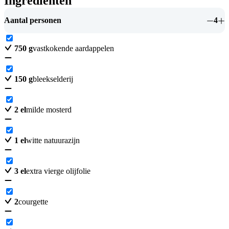
Ingrediënten
Aantal personen
4
750
g
vastkokende aardappelen
150
g
bleekselderij
2
el
milde mosterd
1
el
witte natuurazijn
3
el
extra vierge olijfolie
2
courgette