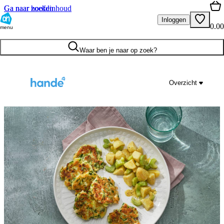
Ga naar hoofdinhoud
Ga naar zoeken
Inloggen
0.00
menu
Waar ben je naar op zoek?
Overzicht