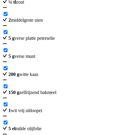
¼
tl
zout
2
middelgrote uien
5
g
verse platte peterselie
5
g
verse munt
200
g
witte kaas
150
g
zelfrijzend bakmeel
1
wit vrij uitloopei
5
el
milde olijfolie