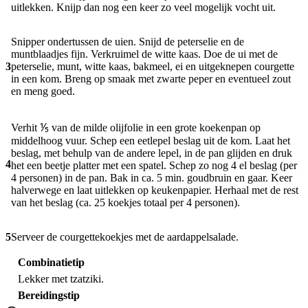
uitlekken. Knijp dan nog een keer zo veel mogelijk vocht uit.
Snipper ondertussen de uien. Snijd de peterselie en de
muntblaadjes fijn. Verkruimel de witte kaas. Doe de ui met de
3
peterselie, munt, witte kaas, bakmeel, ei en uitgeknepen courgette
in een kom. Breng op smaak met zwarte peper en eventueel zout
en meng goed.
Verhit ⅕ van de milde olijfolie in een grote koekenpan op
middelhoog vuur. Schep een eetlepel beslag uit de kom. Laat het
beslag, met behulp van de andere lepel, in de pan glijden en druk
4
het een beetje platter met een spatel. Schep zo nog 4 el beslag (per
4 personen) in de pan. Bak in ca. 5 min. goudbruin en gaar. Keer
halverwege en laat uitlekken op keukenpapier. Herhaal met de rest
van het beslag (ca. 25 koekjes totaal per 4 personen).
5
Serveer de courgettekoekjes met de aardappelsalade.
Combinatietip
Lekker met tzatziki.
Bereidingstip