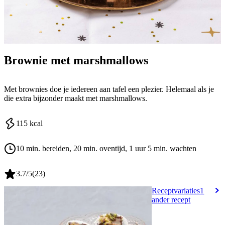
Brownie met marshmallows
Met brownies doe je iedereen aan tafel een plezier. Helemaal als je
die extra bijzonder maakt met marshmallows.
115
kcal
10 min. bereiden
, 20 min. oventijd
, 1 uur 5 min. wachten
3.7
/5
(
23
)
Receptvariaties
1
ander recept