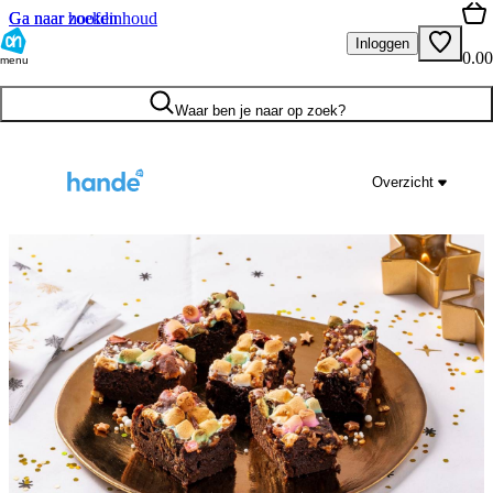
Ga naar hoofdinhoud
Ga naar zoeken
Inloggen
0.00
menu
Waar ben je naar op zoek?
Overzicht