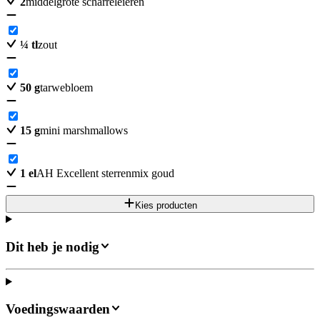
2
middelgrote scharreleieren
¼
tl
zout
50
g
tarwebloem
15
g
mini marshmallows
1
el
AH Excellent sterrenmix goud
Kies producten
Dit heb je nodig
Voedingswaarden