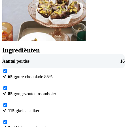
Ingrediënten
Aantal porties
16
65
g
pure chocolade 85%
85
g
ongezouten roomboter
115
g
kristalsuiker