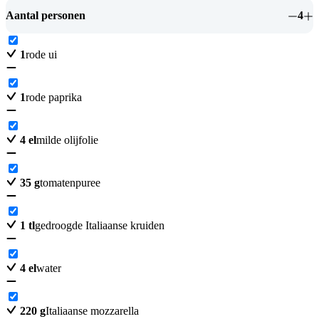
Aantal personen
4
1
rode ui
1
rode paprika
4
el
milde olijfolie
35
g
tomatenpuree
1
tl
gedroogde Italiaanse kruiden
4
el
water
220
g
Italiaanse mozzarella