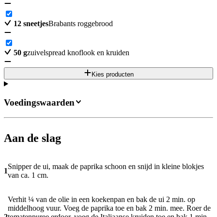
12
sneetjes
Brabants roggebrood
50
g
zuivelspread knoflook en kruiden
Kies producten
Voedingswaarden
Aan de slag
Snipper de ui, maak de paprika schoon en snijd in kleine blokjes
1
van ca. 1 cm.
Verhit ¼ van de olie in een koekenpan en bak de ui 2 min. op
middelhoog vuur. Voeg de paprika toe en bak 2 min. mee. Roer de
2
tomatenpuree erdoor, voeg de Italiaanse kruiden toe en bak 1 min.