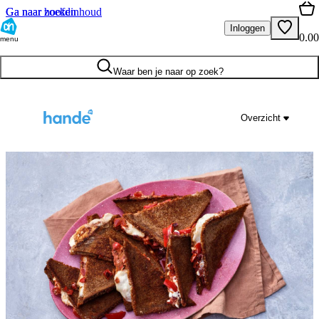
Ga naar hoofdinhoud
Ga naar zoeken
Inloggen
0.00
menu
Waar ben je naar op zoek?
Overzicht