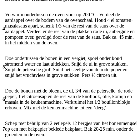
Verwarm ondertussen de oven voor op 200 °C. Verdeel de
aardappel over de bodem van de ovenschaal. Houd 4 el tomaten-
masalasaus apart, schenk 1/3 van de rest van de saus over de
4
aardappel. Verdeel er de rest van de plakken rode ui, aubergine en
pompoen over, gevolgd door de rest van de saus. Bak ca. 45 min.
in het midden van de oven.
Doe ondertussen de bonen in een vergiet, spoel onder koud
stromend water en laat uitlekken. Snijd de ui in grove stukken.
5
Snijd de peterselie grof. Snijd het steeltje van de rode peper en
snijd het vruchtvlees in grove stukken. Pers ½ citroen uit.
Doe de bonen met de bloem, de ui, 3⁄4 van de peterselie, de rode
peper, 1 el citroensap en de rest van de knoflook, olie, komijn en
6
masala in de keukenmachine. Verkruimel het 1⁄2 bouillonblokje
erboven. Mix met de keukenmachine tot een ‘deeg’.
Schep met behulp van 2 eetlepels 12 bergjes van het bonenmengsel
7
op een met bakpapier beklede bakplaat. Bak 20-25 min. onder de
groenten in de oven.