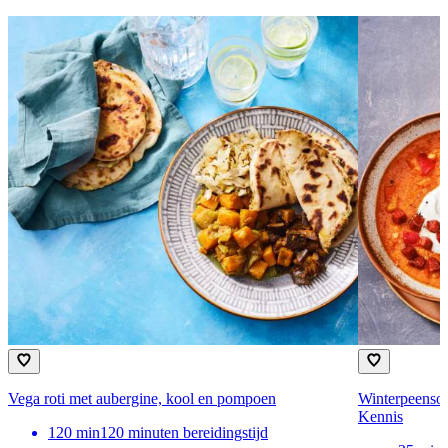
Vega roti met aubergine, kool en pompoen
Winterpeensoe
Kennis
120
min
120 minuten bereidingstijd