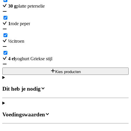
30
g
platte peterselie
1
rode peper
½
citroen
4
el
yoghurt Griekse stijl
Kies producten
Dit heb je nodig
Voedingswaarden