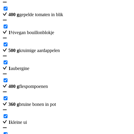
400
g
gepelde tomaten in blik
1
½
vegan bouillonblokje
500
g
kruimige aardappelen
1
aubergine
400
g
flespompoenen
360
g
bruine bonen in pot
1
kleine ui