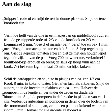
Aan de slag
Snipper 1 rode ui en snijd de rest in dunne plakken. Snijd de tenen
1
knoflook fijn.
Verhit de helft van de olie in een hapjespan op middelhoog vuur en
fruit de gesnipperde rode ui, 2/3 van de knoflook en 2/3 van de
komijnzaad 5 min. Voeg 3 el masala (per 4 pers.) toe en bak 1 min.
mee. Voeg de tomatenpuree toe en bak 3 min. Schep regelmatig
2
om. Giet de gepelde tomaten erbij en plet ze met een houten lepel
tegen de zijkant van de pan. Voeg 700 ml water toe, verkruimel 1
bouillonblokje erboven en breng de saus op hoog vuur aan de
kook. Zet het vuur lager en laat 20 min. zachtjes koken.
Schil de aardappelen en snijd ze in plakjes van ca. een 1⁄2 cm.
Kook 8 min. in kokend water. Giet af en laat iets afkoelen. Snijd de
aubergine in de breedte in plakken van ca. 1 cm. Halveer de
pompoen in de lengte en verwijder de zaden en draderige
3
binnenkant. Snijd de pompoen in de breedte in plakken van ca. 1
cm. Verdeel de aubergine en pompoen in delen over de bodem van
de stoommand of stoompan, zet op een pan met kokend water en
stoom 5 min. Herhaal tot alle groente gestoomd is.