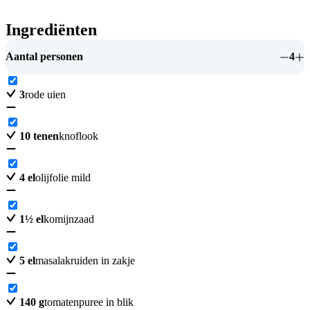
Ingrediënten
Aantal personen
4
3
rode uien
10
tenen
knoflook
4
el
olijfolie mild
1
½
el
komijnzaad
5
el
masalakruiden in zakje
140
g
tomatenpuree in blik