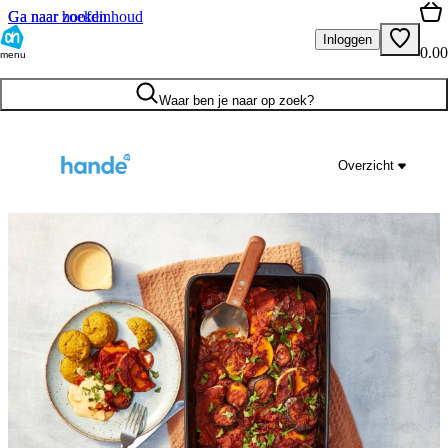
Ga naar hoofdinhoud
Ga naar zoeken
Inloggen
0.00
menu
Waar ben je naar op zoek?
Overzicht