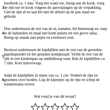
knoflook ca. 1 min. Voeg het water toe, breng aan de kook, voeg
3
de rijst toe en kook volgens de aanwijzingen op de verpakking.
Giet de rijst af en laat het met de deksel op de pan staan tot
gebruik.
Doe ondertussen de rest van de ui, tomaten, het limoensap en -rasp
4
in de hakmolen en maal met korte pulsen tot een grove salsa.
Breng op smaak met peper en eventueel zout.
Bestrooi ondertussen de kipdijfilets met de rest van de gerookte-
paprikapoeder en het gemalen komijnzaad. Verhit de rest van de
5
olie in een koekenpan op middelhoog vuur. Bak de kipdijfilets ca.
7 min. Keer halverwege.
Snijd de kipdijfilets in repen van ca. 1 cm. Verdeel de rijst en
6
groenten over borden. Leg de kiprepen op de rijst en schep de
tomatensalsa erover.
Wat vond je van dit recept?