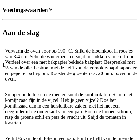
Voedingswaarden
Aan de slag
Verwarm de oven voor op 190 °C. Snijd de bloemkool in roosjes
van 3-4 cm. Schil de winterpeen en snijd in stukken van ca. 1 cm.
Verdeel over een met bakpapier beklede bakplaat. Besprenkel met
1
⅓ van de olie, bestrooi met de helft van de gerookte-paprikapoeder
en peper en schep om. Rooster de groenten ca. 20 min. boven in de
oven.
Snipper ondertussen de uien en snijd de knoflook fijn. Stamp het
komijnzaad fijn in de vijzel. Heb je geen vijzel? Doe het
komijnzaad dan in een hersluitbare zak en plet het met een
2
deegroller of de onderkant van een pan. Boen de limoen schoon,
rasp de groene schil en pers de vrucht uit. Snijd de tomaten in
kwarten.
Verhit ⅓ van de olijfolie in een pan. Fruit de helft van de ui en de