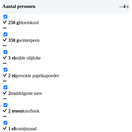
Aantal personen
4
250
g
bloemkool
350
g
winterpeen
3
el
milde olijfolie
2
el
gerookte paprikapoeder
2
middelgrote uien
2
tenen
knoflook
1
el
komijnzaad