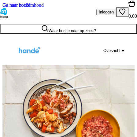
Ga naar hoofdinhoud
Ga naar zoeken
Inloggen
0.00
menu
Waar ben je naar op zoek?
Overzicht