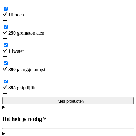
1
limoen
250
g
romatomaten
1
l
water
300
g
langgraanrijst
395
g
kipdijfilet
Kies producten
Dit heb je nodig