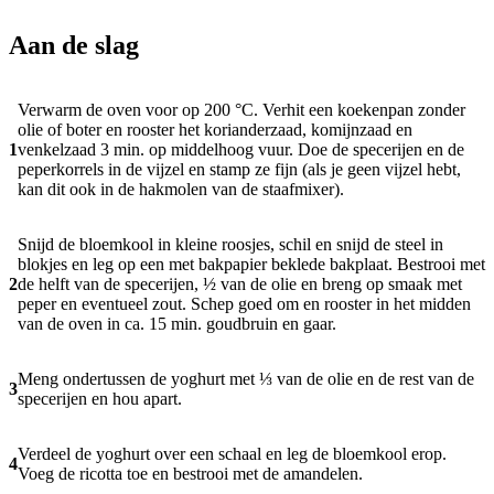
Aan de slag
Verwarm de oven voor op 200 °C. Verhit een koekenpan zonder
olie of boter en rooster het korianderzaad, komijnzaad en
1
venkelzaad 3 min. op middelhoog vuur. Doe de specerijen en de
peperkorrels in de vijzel en stamp ze fijn (als je geen vijzel hebt,
kan dit ook in de hakmolen van de staafmixer).
Snijd de bloemkool in kleine roosjes, schil en snijd de steel in
blokjes en leg op een met bakpapier beklede bakplaat. Bestrooi met
2
de helft van de specerijen, ½ van de olie en breng op smaak met
peper en eventueel zout. Schep goed om en rooster in het midden
van de oven in ca. 15 min. goudbruin en gaar.
Meng ondertussen de yoghurt met ⅓ van de olie en de rest van de
3
specerijen en hou apart.
Verdeel de yoghurt over een schaal en leg de bloemkool erop.
4
Voeg de ricotta toe en bestrooi met de amandelen.