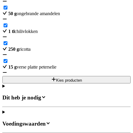
50
g
ongebrande amandelen
1
tl
chilivlokken
250
g
ricotta
15
g
verse platte peterselie
Kies producten
Dit heb je nodig
Voedingswaarden