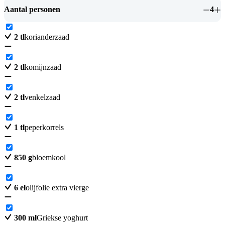
Aantal personen
4
2
tl
korianderzaad
2
tl
komijnzaad
2
tl
venkelzaad
1
tl
peperkorrels
850
g
bloemkool
6
el
olijfolie extra vierge
300
ml
Griekse yoghurt