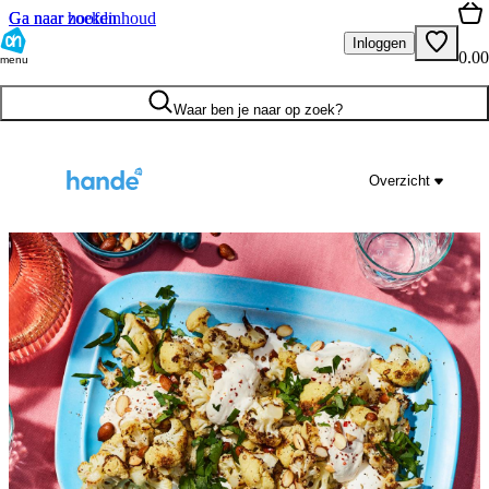
Ga naar hoofdinhoud
Ga naar zoeken
Inloggen
0.00
menu
Waar ben je naar op zoek?
Overzicht