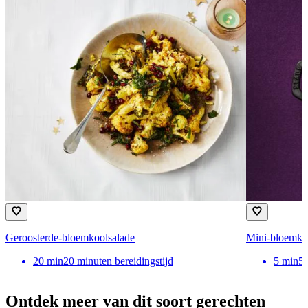
Geroosterde-bloemkoolsalade
Mini-bloemkoo
20
min
20 minuten bereidingstijd
5
min
5 
Ontdek meer van dit soort gerechten