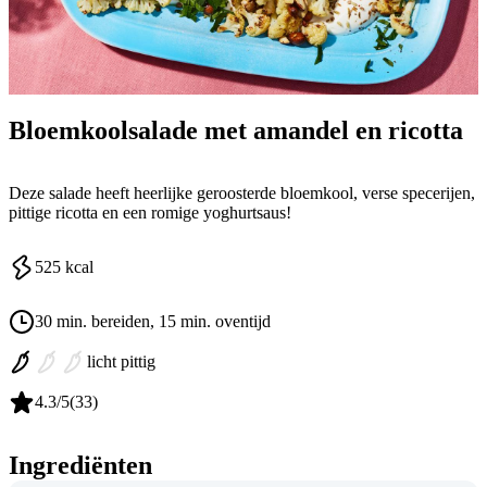
Bloemkoolsalade met amandel en ricotta
Deze salade heeft heerlijke geroosterde bloemkool, verse specerijen,
pittige ricotta en een romige yoghurtsaus!
525
kcal
30 min. bereiden
, 15 min. oventijd
licht pittig
4.3
/5
(
33
)
Ingrediënten