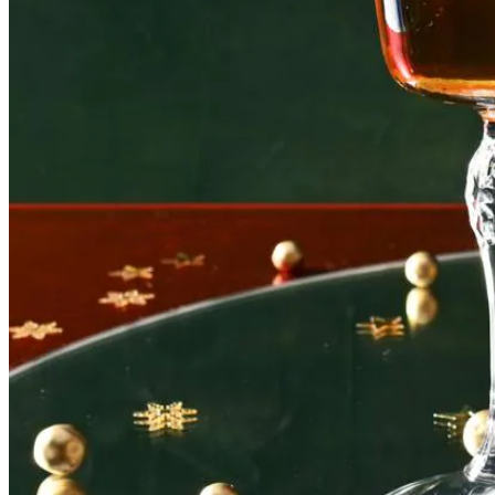
2
bigarreaux
Dit heb je nodig