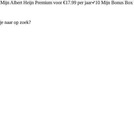
Mijn Albert Heijn Premium voor €17.99 per jaar
10 Mijn Bonus Box 
Esma met meringuetoef
minuten bereidingstijd
20
min
20 minuten berei