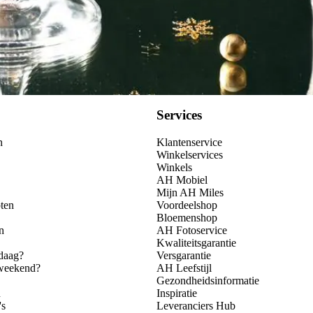
Services
n
Klantenservice
Winkelservices
Winkels
AH Mobiel
Mijn AH Miles
ten
Voordeelshop
Bloemenshop
n
AH Fotoservice
Kwaliteitsgarantie
daag?
Versgarantie
 weekend?
AH Leefstijl
Gezondheidsinformatie
n
Inspiratie
's
Leveranciers Hub