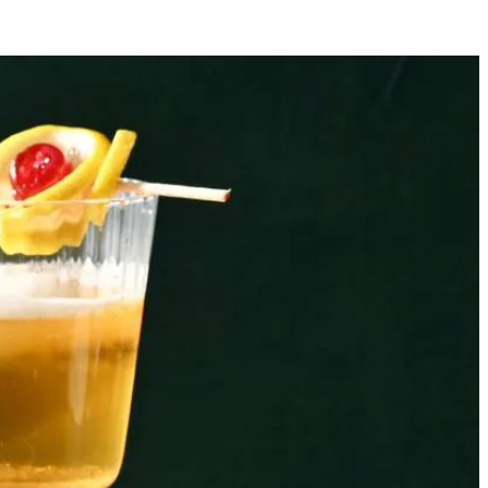
2
ucht uit.
en schud weer 30 sec. Verwijder het ijs uit de glazen en schenk de
het laatste schuim mee te krijgen (verwijder eerst het ijs).
n een cocktailprikker. Garneer hiermee de glazen.