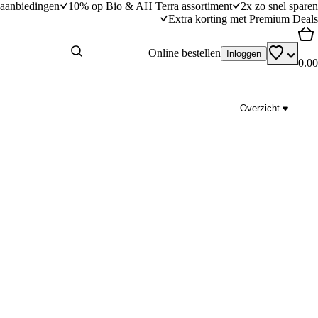
aanbiedingen
10% op Bio & AH Terra assortiment
2x zo snel sparen
Extra korting met Premium Deals
Online bestellen
Inloggen
0.00
Overzicht
Pornstar martini
dingstijd
10
min
10 minuten bereidingstijd