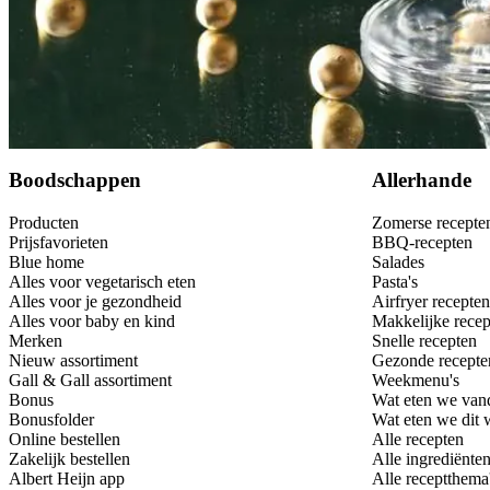
Bewaar
Boodschappen
Allerhande
Producten
Zomerse recepte
Prijsfavorieten
BBQ-recepten
Blue home
Salades
Alles voor vegetarisch eten
Pasta's
Alles voor je gezondheid
Airfryer recepten
Alles voor baby en kind
Makkelijke recep
Merken
Snelle recepten
Nieuw assortiment
Gezonde recepte
Gall & Gall assortiment
Weekmenu's
Bonus
Wat eten we van
Bonusfolder
Wat eten we dit
Online bestellen
Alle recepten
Zakelijk bestellen
Alle ingrediënte
Albert Heijn app
Alle receptthema