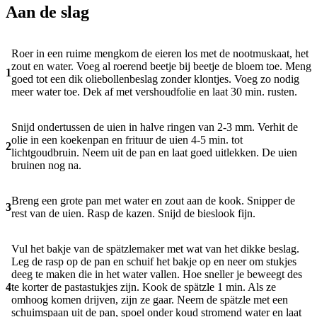
Aan de slag
Roer in een ruime mengkom de eieren los met de nootmuskaat, het
zout en water. Voeg al roerend beetje bij beetje de bloem toe. Meng
1
goed tot een dik oliebollenbeslag zonder klontjes. Voeg zo nodig
meer water toe. Dek af met vershoudfolie en laat 30 min. rusten.
Snijd ondertussen de uien in halve ringen van 2-3 mm. Verhit de
olie in een koekenpan en frituur de uien 4-5 min. tot
2
lichtgoudbruin. Neem uit de pan en laat goed uitlekken. De uien
bruinen nog na.
Breng een grote pan met water en zout aan de kook. Snipper de
3
rest van de uien. Rasp de kazen. Snijd de bieslook fijn.
Vul het bakje van de spätzlemaker met wat van het dikke beslag.
Leg de rasp op de pan en schuif het bakje op en neer om stukjes
deeg te maken die in het water vallen. Hoe sneller je beweegt des
4
te korter de pastastukjes zijn. Kook de spätzle 1 min. Als ze
omhoog komen drijven, zijn ze gaar. Neem de spätzle met een
schuimspaan uit de pan, spoel onder koud stromend water en laat