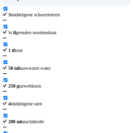
3
middelgrote scharreleieren
¼
tl
gemalen nootmuskaat
1
tl
zout
50
ml
lauwwarm water
250
g
tarwebloem
4
middelgrote uien
200
ml
arachideolie