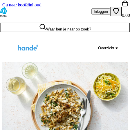
Ga naar hoofdinhoud
Ga naar zoeken
Inloggen
0.00
menu
Waar ben je naar op zoek?
Overzicht