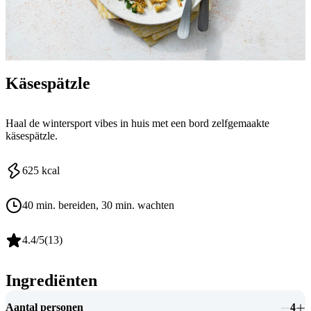
Käsespätzle
Haal de wintersport vibes in huis met een bord zelfgemaakte
käsespätzle.
625
kcal
40 min. bereiden
, 30 min. wachten
4.4
/5
(
13
)
Ingrediënten
Aantal personen
4