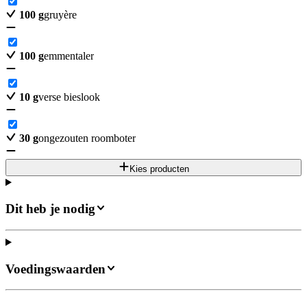
100
g
gruyère
100
g
emmentaler
10
g
verse bieslook
30
g
ongezouten roomboter
Kies producten
Dit heb je nodig
Voedingswaarden