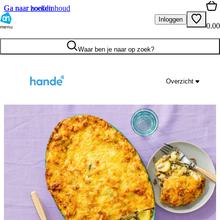
Ga naar hoofdinhoud
Ga naar zoeken
Inloggen
0.00
menu
Waar ben je naar op zoek?
Overzicht