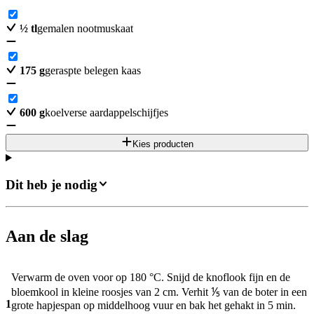
½
tl
gemalen nootmuskaat
175
g
geraspte belegen kaas
600
g
koelverse aardappelschijfjes
Kies producten
Dit heb je nodig
Aan de slag
Verwarm de oven voor op 180 °C. Snijd de knoflook fijn en de
bloemkool in kleine roosjes van 2 cm. Verhit ⅕ van de boter in een
1
grote hapjespan op middelhoog vuur en bak het gehakt in 5 min.