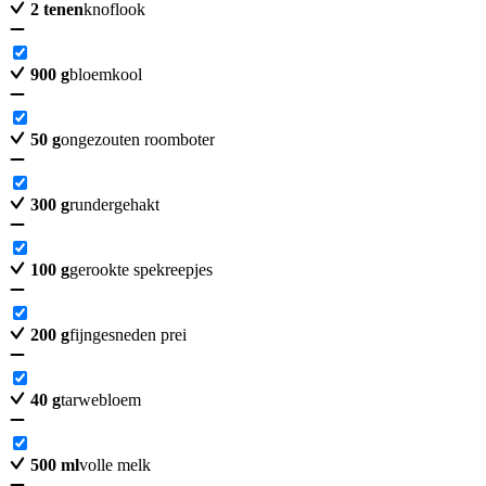
2
tenen
knoflook
900
g
bloemkool
50
g
ongezouten roomboter
300
g
rundergehakt
100
g
gerookte spekreepjes
200
g
fijngesneden prei
40
g
tarwebloem
500
ml
volle melk