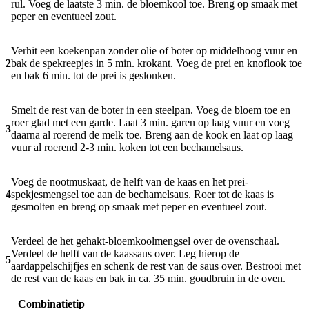
rul. Voeg de laatste 3 min. de bloemkool toe. Breng op smaak met
peper en eventueel zout.
Verhit een koekenpan zonder olie of boter op middelhoog vuur en
2
bak de spekreepjes in 5 min. krokant. Voeg de prei en knoflook toe
en bak 6 min. tot de prei is geslonken.
Smelt de rest van de boter in een steelpan. Voeg de bloem toe en
roer glad met een garde. Laat 3 min. garen op laag vuur en voeg
3
daarna al roerend de melk toe. Breng aan de kook en laat op laag
vuur al roerend 2-3 min. koken tot een bechamelsaus.
Voeg de nootmuskaat, de helft van de kaas en het prei-
4
spekjesmengsel toe aan de bechamelsaus. Roer tot de kaas is
gesmolten en breng op smaak met peper en eventueel zout.
Verdeel de het gehakt-bloemkoolmengsel over de ovenschaal.
Verdeel de helft van de kaassaus over. Leg hierop de
5
aardappelschijfjes en schenk de rest van de saus over. Bestrooi met
de rest van de kaas en bak in ca. 35 min. goudbruin in de oven.
Combinatietip