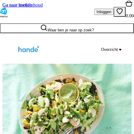
Ga naar hoofdinhoud
Ga naar zoeken
Inloggen
0.00
menu
Waar ben je naar op zoek?
Overzicht