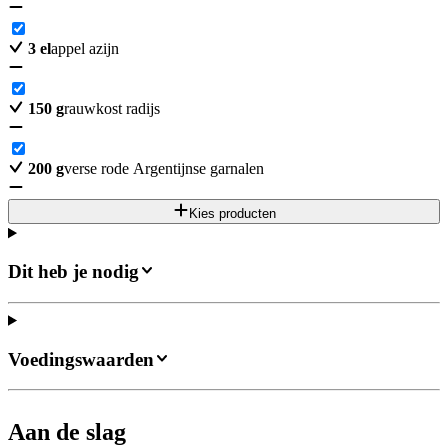
3
el
appel azijn
150
g
rauwkost radijs
200
g
verse rode Argentijnse garnalen
Kies producten
Dit heb je nodig
Voedingswaarden
Aan de slag