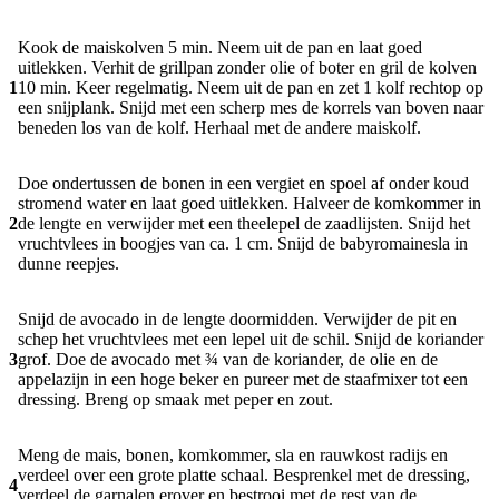
Kook de maiskolven 5 min. Neem uit de pan en laat goed
uitlekken. Verhit de grillpan zonder olie of boter en gril de kolven
1
10 min. Keer regelmatig. Neem uit de pan en zet 1 kolf rechtop op
een snijplank. Snijd met een scherp mes de korrels van boven naar
beneden los van de kolf. Herhaal met de andere maiskolf.
Doe ondertussen de bonen in een vergiet en spoel af onder koud
stromend water en laat goed uitlekken. Halveer de komkommer in
2
de lengte en verwijder met een theelepel de zaadlijsten. Snijd het
vruchtvlees in boogjes van ca. 1 cm. Snijd de babyromainesla in
dunne reepjes.
Snijd de avocado in de lengte doormidden. Verwijder de pit en
schep het vruchtvlees met een lepel uit de schil. Snijd de koriander
3
grof. Doe de avocado met ¾ van de koriander, de olie en de
appelazijn in een hoge beker en pureer met de staafmixer tot een
dressing. Breng op smaak met peper en zout.
Meng de mais, bonen, komkommer, sla en rauwkost radijs en
verdeel over een grote platte schaal. Besprenkel met de dressing,
4
verdeel de garnalen erover en bestrooi met de rest van de