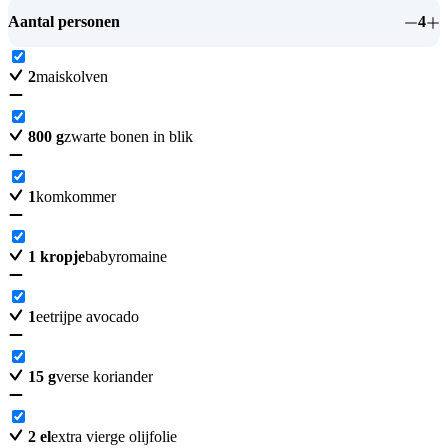
Aantal personen
4
2
maiskolven
800
g
zwarte bonen in blik
1
komkommer
1
kropje
babyromaine
1
eetrijpe avocado
15
g
verse koriander
2
el
extra vierge olijfolie