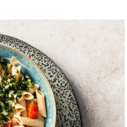
4
trooi met peper en eventueel zout. Rooster de boerenkool in het
boven en bak mee.
ng op smaak met peper en eventueel zout.