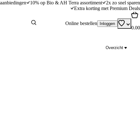
aanbiedingen
10% op Bio & AH Terra assortiment
2x zo snel sparen
Extra korting met Premium Deals
Online bestellen
Inloggen
0.00
Overzicht
en boerenkool
Penne met boerenkool, sjalot en citroen
dingstijd
35
min
35 minuten bereidingstijd