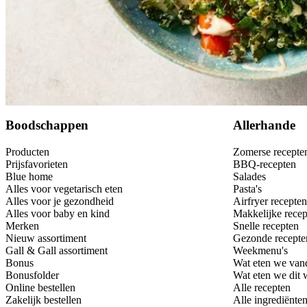
Bewaar
Boodschappen
Allerhande
Producten
Zomerse recepte
Prijsfavorieten
BBQ-recepten
Blue home
Salades
Alles voor vegetarisch eten
Pasta's
Alles voor je gezondheid
Airfryer recepten
Alles voor baby en kind
Makkelijke recep
Merken
Snelle recepten
Nieuw assortiment
Gezonde recepte
Gall & Gall assortiment
Weekmenu's
Bonus
Wat eten we van
Bonusfolder
Wat eten we dit
Online bestellen
Alle recepten
Zakelijk bestellen
Alle ingrediënte