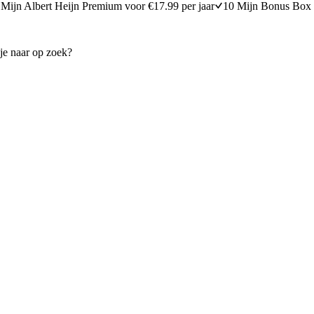
Mijn Albert Heijn Premium voor €17.99 per jaar
10 Mijn Bonus Box 
et broccoli en knoflookkruim
Volkorenspaghetti met zalm 
15 minuten bereidingstijd
30
min
30 minuten berei