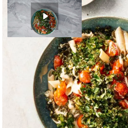
2
el
biologische tahin
1
el
water
Pasta boerenkool en tahin
Instructievideo
-
00:22
min.
Dit heb je nodig