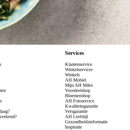
Services
n
Klantenservice
Winkelservices
Winkels
AH Mobiel
Mijn AH Miles
ten
Voordeelshop
Bloemenshop
n
AH Fotoservice
Kwaliteitsgarantie
daag?
Versgarantie
 weekend?
AH Leefstijl
Gezondheidsinformatie
n
Inspiratie