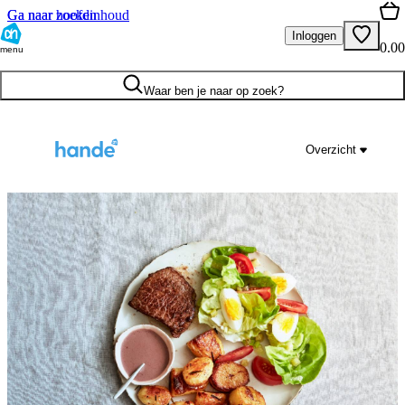
Ga naar hoofdinhoud
Ga naar zoeken
Inloggen
0.00
menu
Waar ben je naar op zoek?
Overzicht