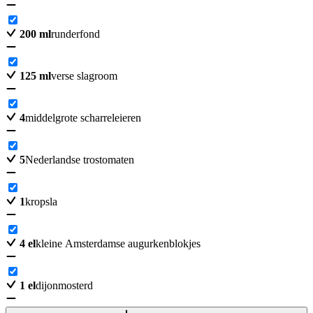
200
ml
runderfond
125
ml
verse slagroom
4
middelgrote scharreleieren
5
Nederlandse trostomaten
1
kropsla
4
el
kleine Amsterdamse augurkenblokjes
1
el
dijonmosterd