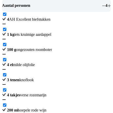
Aantal personen
4
4
AH Excellent biefstukken
1
kg
iets kruimige aardappel
100
g
ongezouten roomboter
4
el
milde olijfolie
3
tenen
knoflook
4
takjes
verse rozemarijn
200
ml
soepele rode wijn