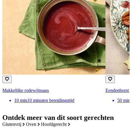
Makkelijke rodewijnsaus
Eendenborst 
10
min
10 minuten bereidingstijd
50
min
Ontdek meer van dit soort gerechten
glutenvrij
oven
hoofdgerecht