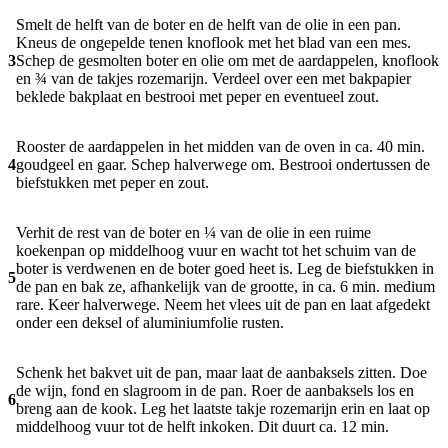
Smelt de helft van de boter en de helft van de olie in een pan.
Kneus de ongepelde tenen knoflook met het blad van een mes.
3
Schep de gesmolten boter en olie om met de aardappelen, knoflook
en ¾ van de takjes rozemarijn. Verdeel over een met bakpapier
beklede bakplaat en bestrooi met peper en eventueel zout.
Rooster de aardappelen in het midden van de oven in ca. 40 min.
4
goudgeel en gaar. Schep halverwege om. Bestrooi ondertussen de
biefstukken met peper en zout.
Verhit de rest van de boter en ¼ van de olie in een ruime
koekenpan op middelhoog vuur en wacht tot het schuim van de
boter is verdwenen en de boter goed heet is. Leg de biefstukken in
5
de pan en bak ze, afhankelijk van de grootte, in ca. 6 min. medium
rare. Keer halverwege. Neem het vlees uit de pan en laat afgedekt
onder een deksel of aluminiumfolie rusten.
Schenk het bakvet uit de pan, maar laat de aanbaksels zitten. Doe
de wijn, fond en slagroom in de pan. Roer de aanbaksels los en
6
breng aan de kook. Leg het laatste takje rozemarijn erin en laat op
middelhoog vuur tot de helft inkoken. Dit duurt ca. 12 min.