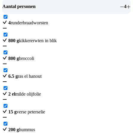
Aantal personen
4
4
runderbraadworsten
800
g
kikkererwten in blik
800
g
broccoli
6.5
g
ras el hanout
2
el
milde olijfolie
15
g
verse peterselie
200
g
hummus