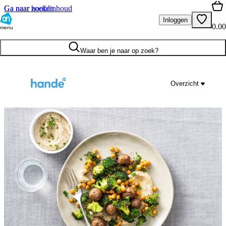
Ga naar hoofdinhoud
Ga naar zoeken
Inloggen
0.00
menu
Waar ben je naar op zoek?
Overzicht