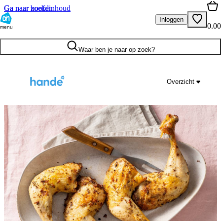
Ga naar hoofdinhoud
Ga naar zoeken
Inloggen
0.00
menu
Waar ben je naar op zoek?
Overzicht