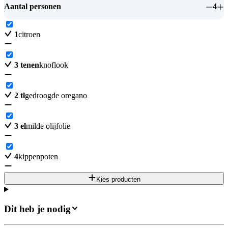
Aantal personen
4
1
citroen
3
tenen
knoflook
2
tl
gedroogde oregano
3
el
milde olijfolie
4
kippenpoten
Kies producten
Dit heb je nodig