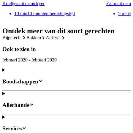
Krieltjes uit de airfryer
Zalm uit de ai
10
min
10 minuten bereidingstijd
5
min
5 
Ontdek meer van dit soort gerechten
bijgerecht
bakken
airfryer
Ook te zien in
februari 2020 - februari 2020
Boodschappen
Allerhande
Services