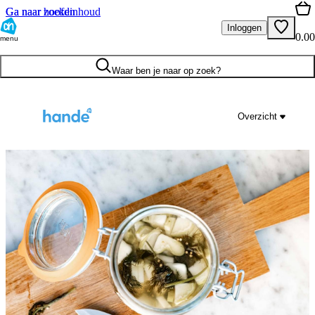
Ga naar hoofdinhoud
Ga naar zoeken
Inloggen
0.00
menu
Waar ben je naar op zoek?
Overzicht