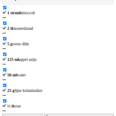
1
stronk
broccoli
2
tl
mosterdzaad
5
g
verse dille
125
ml
appel azijn
50
ml
water
25
g
fijne kristalsuiker
½
tl
zout