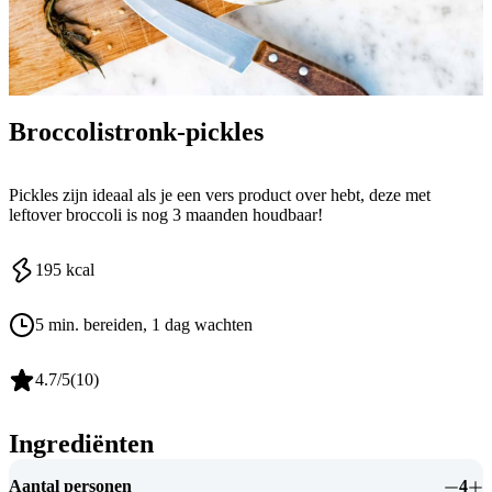
Broccolistronk-pickles
Pickles zijn ideaal als je een vers product over hebt, deze met
leftover broccoli is nog 3 maanden houdbaar!
195
kcal
5 min. bereiden
, 1 dag wachten
4.7
/5
(
10
)
Ingrediënten
Aantal personen
4