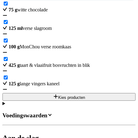
75
g
witte chocolade
125
ml
verse slagroom
100
g
MonChou verse roomkaas
425
g
taart & vlaaifruit bosvruchten in blik
125
g
lange vingers kaneel
Kies producten
Voedingswaarden
Aan de slag