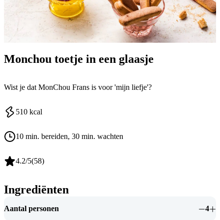
Monchou toetje in een glaasje
Wist je dat MonChou Frans is voor 'mijn liefje'?
510
kcal
10 min. bereiden
, 30 min. wachten
4.2
/5
(
58
)
Ingrediënten
Aantal personen
4