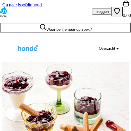
Ga naar hoofdinhoud
Ga naar zoeken
Inloggen
0.00
menu
Waar ben je naar op zoek?
Overzicht