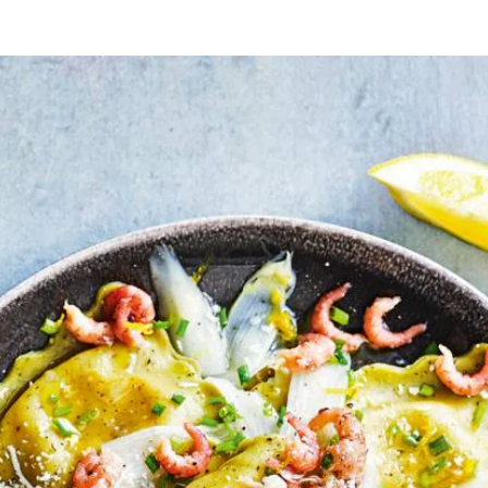
ten. Rasp de kaas. Schil de asperges vanaf vlak onder het kopje naar be
atste minuut de aspergelinten toe.
rdeel over borden. Verdeel de gesmolten boter, garnalen, bieslook en k
j.
Wat vond je van dit recept?