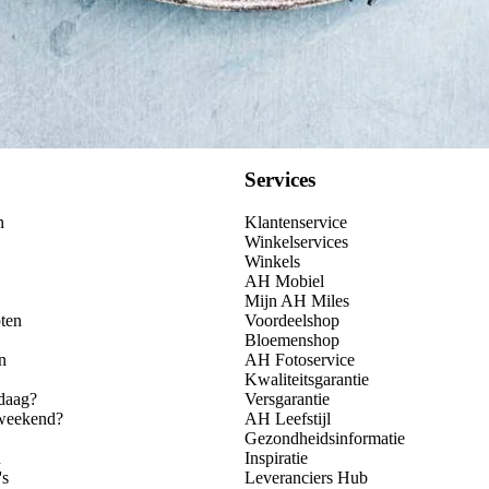
Services
n
Klantenservice
Winkelservices
Winkels
AH Mobiel
Mijn AH Miles
ten
Voordeelshop
Bloemenshop
n
AH Fotoservice
Kwaliteitsgarantie
daag?
Versgarantie
 weekend?
AH Leefstijl
Gezondheidsinformatie
n
Inspiratie
's
Leveranciers Hub