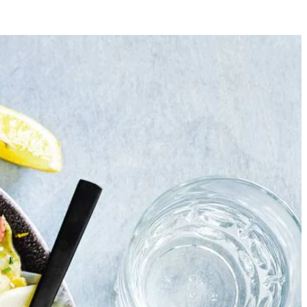
2
neden en verwijder de houtachtige onderkant. Snijd er vervolgens
aas over de pasta. Bestrooi met het citroenrasp en breng op smaak met