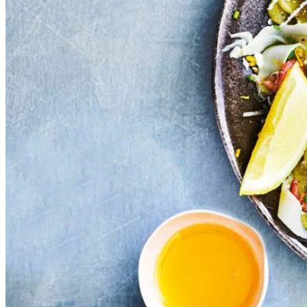
5
g
verse bieslook
100
g
verse Hollandse garnalen
Dit heb je nodig