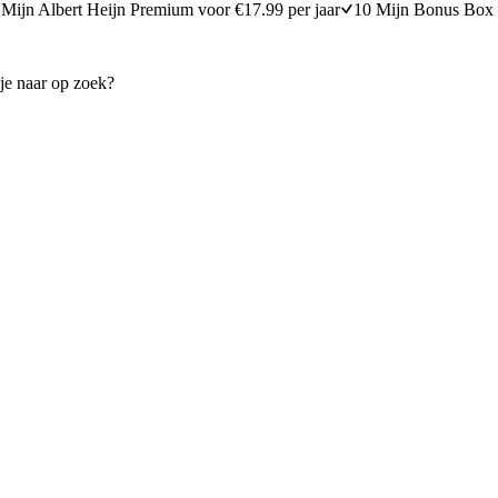
Mijn Albert Heijn Premium voor €17.99 per jaar
10 Mijn Bonus Box 
addenstoelen, tomaatjes & pancetta
Pasta carbonara met gegrild
15 minuten bereidingstijd
20
min
20 minuten berei