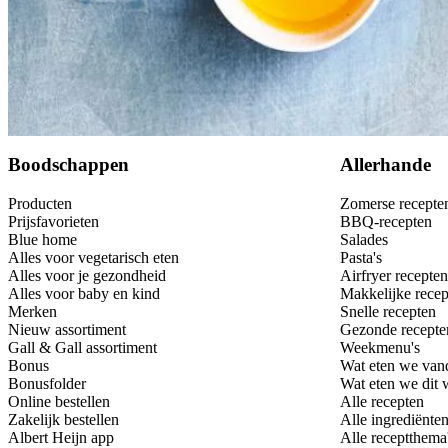
Bewaar
Boodschappen
Allerhande
Producten
Zomerse recepte
Prijsfavorieten
BBQ-recepten
Blue home
Salades
Alles voor vegetarisch eten
Pasta's
Alles voor je gezondheid
Airfryer recepten
Alles voor baby en kind
Makkelijke recep
Merken
Snelle recepten
Nieuw assortiment
Gezonde recepte
Gall & Gall assortiment
Weekmenu's
Bonus
Wat eten we van
Bonusfolder
Wat eten we dit
Online bestellen
Alle recepten
Zakelijk bestellen
Alle ingrediënte
Albert Heijn app
Alle receptthema