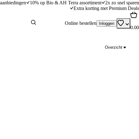
aanbiedingen
10% op Bio & AH Terra assortiment
2x zo snel sparen
Extra korting met Premium Deals
Online bestellen
Inloggen
0.00
Overzicht
e asperges van London Loy
Insalata ravioli caprese
dingstijd
15
min
15 minuten bereidingstijd