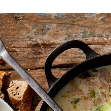
en
maaltijdsoep
r staan. Breng het water aan de kook en laat de kip in 15-20 min. gaar
 halve boogjes. Was de prei en de bleekselderij. Snipper de ui en snijd 
 in een soeppan en fruit hierin de prei, bleekselderij, ui, knoflook en l
g de kippenbouillon en het kookwater van de kip toe. Houd 20-25 min. 
p van 2 vorken van het bot en voeg toe aan de soep. Voeg de slagroom t
e Desem meerzaden.
Wat vond je van dit recept?