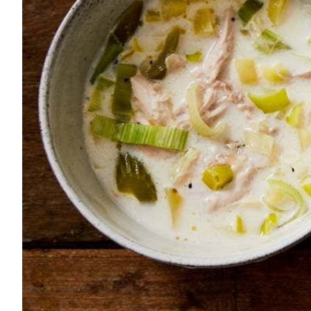
4
vastkokende aardappelen
3
el
milde olijfolie
2
gedroogde laurierblaadjes
6
el
medium sherry
500
ml
Fundo kippenbouillon
½
citroen
250
ml
verse slagroom