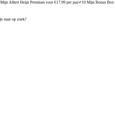
Mijn Albert Heijn Premium voor €17.99 per jaar
10 Mijn Bonus Box 
soep met prei en aardappel
Stap-voor-stap kippensoep
20 minuten bereidingstijd
25
min
25 minuten berei