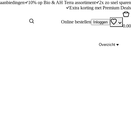
aanbiedingen
10% op Bio & AH Terra assortiment
2x zo snel sparen
Extra korting met Premium Deals
Online bestellen
Inloggen
0.00
Overzicht
Oma's kippensoep
dingstijd
25
min
25 minuten bereidingstijd