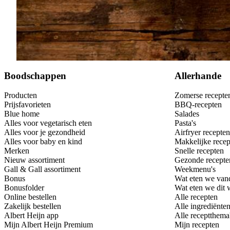
Bewaar
Boodschappen
Allerhande
Producten
Zomerse recepte
Prijsfavorieten
BBQ-recepten
Blue home
Salades
Alles voor vegetarisch eten
Pasta's
Alles voor je gezondheid
Airfryer recepten
Alles voor baby en kind
Makkelijke recep
Merken
Snelle recepten
Nieuw assortiment
Gezonde recepte
Gall & Gall assortiment
Weekmenu's
Bonus
Wat eten we van
Bonusfolder
Wat eten we dit
Online bestellen
Alle recepten
Zakelijk bestellen
Alle ingrediënte
Albert Heijn app
Alle receptthema
Mijn Albert Heijn Premium
Mijn recepten