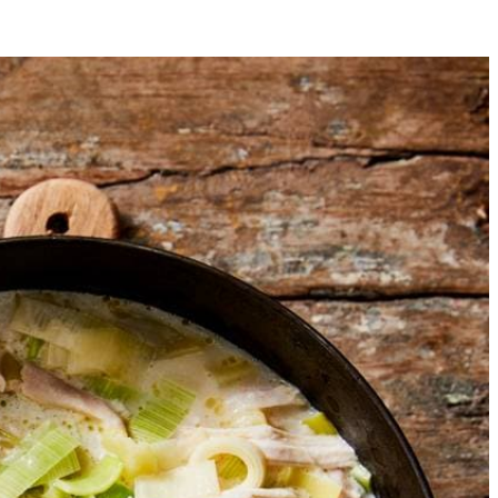
4
 worden op laag vuur in het hete water.
de knoflook fijn.
aurierblaadjes in 5 min.
tegen de kook aan tot de groenten en aardappel gaar zijn.
oe en breng de soep op smaak met peper, eventueel zout en citroensap.