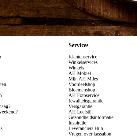
Services
n
Klantenservice
Winkelservices
Winkels
AH Mobiel
Mijn AH Miles
ten
Voordeelshop
Bloemenshop
n
AH Fotoservice
Kwaliteitsgarantie
daag?
Versgarantie
 weekend?
AH Leefstijl
Gezondheidsinformatie
n
Inspiratie
's
Leveranciers Hub
Vragen over kassabon